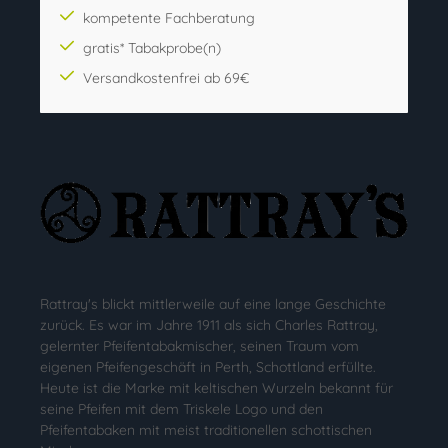
kompetente Fachberatung
gratis* Tabakprobe(n)
Versandkostenfrei ab 69€
Rattray's blickt mittlerweile auf eine lange Geschichte
zurück. Es war im Jahre 1911 als sich Charles Rattray,
gelernter Pfeifentabakmischer, seinen Traum vom
eigenen Pfeifengeschäft in Perth, Schottland erfüllte.
Heute ist die Marke mit keltischen Wurzeln bekannt für
seine Pfeifen mit dem Triskele Logo und den
Pfeifentabaken mit meist traditionellen schottischen