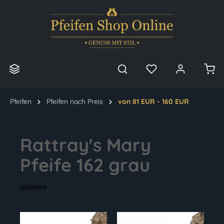
alt springen
Pfeifen
Pfeifen nach Preis
von 81 EUR - 160 EUR
Rattray's Mary
Pfeife 162 grau