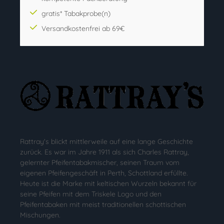
gratis* Tabakprobe(n)
Versandkostenfrei ab 69€
Rattray's blickt mittlerweile auf eine lange Geschichte
zurück. Es war im Jahre 1911 als sich Charles Rattray,
gelernter Pfeifentabakmischer, seinen Traum vom
eigenen Pfeifengeschäft in Perth, Schottland erfüllte.
Heute ist die Marke mit keltischen Wurzeln bekannt für
seine Pfeifen mit dem Triskele Logo und den
Pfeifentabaken mit meist traditionellen schottischen
Mischungen.