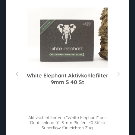
80
White Elephant Aktivkohlefilter
W
9mm S 40 St
Sternen
Du
ie
Aktivkohlefilter von "White Elephant" aus
W
Deutschland für 9mm Pfeifen. 40 Stück
n.
Superflow für leichten Zug.
w