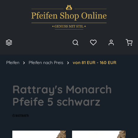
alt springen
Pfeifen
Pfeifen nach Preis
von 81 EUR - 160 EUR
Rattray's Monarch
Pfeife 5 schwarz