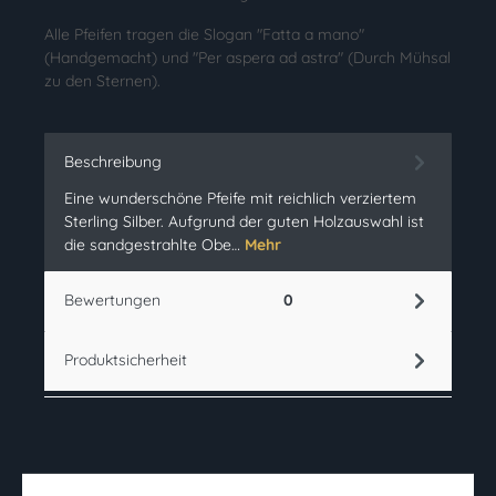
Alle Pfeifen tragen die Slogan "Fatta a mano"
(Handgemacht) und "Per aspera ad astra" (Durch Mühsal
zu den Sternen).
Beschreibung
Eine wunderschöne Pfeife mit reichlich verziertem
Sterling Silber. Aufgrund der guten Holzauswahl ist
die sandgestrahlte Obe…
Mehr
Bewertungen
0
Produktsicherheit