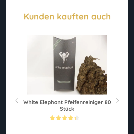
Kunden kauften auch
r
White Elephant Pfeifenreiniger 80
Stück
ternen
Durchschnittliche Bewertung von 4.2 von 5 Sternen
Du