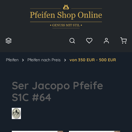
alt springen
Pfeifen
Pfeifen nach Preis
von 350 EUR - 500 EUR
Ser Jacopo Pfeife
S1C #64