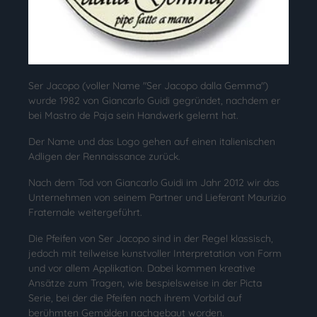
Ser Jacopo (voller Name "Ser Jacopo dalla Gemma")
wurde 1982 von Giancarlo Guidi gegründet, nachdem er
bei Mastro de Paja sein Handwerk gelernt hat.
Der Name und das Logo gehen auf einen italienischen
Adligen der Rennaissance zurück.
Nach dem Tod von Giancarlo Guidi im Jahr 2012 wir das
Unternehmen von seinem Partner und Lieferant Maurizio
Fraternale weitergeführt.
Die Pfeifen von Ser Jacopo sind in der Regel klassisch,
jedoch mit teilweise kunstvoller Interpretation von Form
und vor allem Applikation. Dabei kommen kreative
Ansätze zum Tragen, wie bespielsweise in der Picta
Serie, bei der die Pfeifen nach ihrem Vorbild auf
berühmten Gemälden nachgebaut worden.