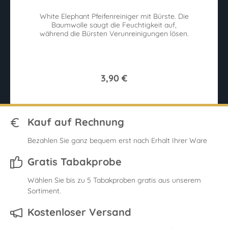
ix
White Elephant Pfeifenreiniger mit Bürste. Die
P
ck
Baumwolle saugt die Feuchtigkeit auf,
v
während die Bürsten Verunreinigungen lösen.
3,90 €
Kauf auf Rechnung
Bezahlen Sie ganz bequem erst nach Erhalt Ihrer Ware
Gratis Tabakprobe
Wählen Sie bis zu 5 Tabakproben gratis aus unserem
Sortiment.
Kostenloser Versand