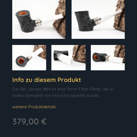
Info zu diesem Produkt
Die Ser Jacopo #64 ist eine 9mm Filter-Pfeife, die in
Italien komplett von Hand hergestellt wurde.
weitere Produktdetails
379,00 €