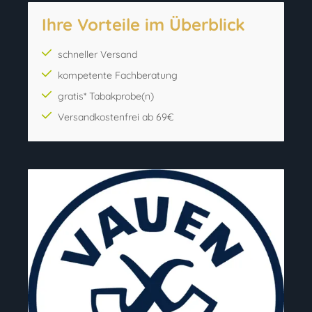
Ihre Vorteile im Überblick
schneller Versand
kompetente Fachberatung
gratis* Tabakprobe(n)
Versandkostenfrei ab 69€