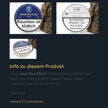
Info zu diesem Produkt
Vauen
Sparkling Blend
mit besonders angenehmer
Raumnote. Verschiedene Virginia Tabake, dazu
Cavendish und ein Hauch Burley.
50g Dose.
weitere Produktdetails