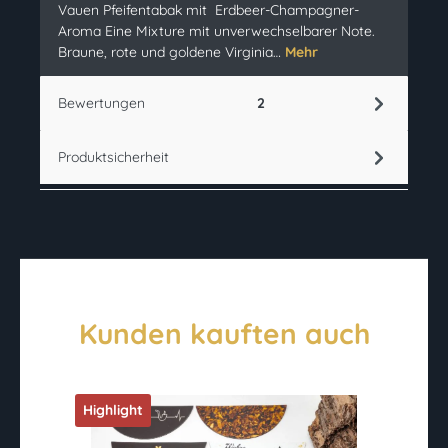
Vauen Pfeifentabak mit Erdbeer-Champagner-
Aroma Eine Mixture mit unverwechselbarer Note.
Braune, rote und goldene Virginia…
Mehr
Bewertungen
2
Produktsicherheit
Kunden kauften auch
Highlight