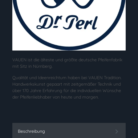
VAUEN ist die älteste und größte deutsche Pfeifenfabrik
mit Sitz in Nürnberg.
Qualität und Ideenreichtum haben bei VAUEN Tradition.
Handwerkskunst gepaart mit zeitgemäßer Technik und
über 170 Jahre Erfahrung für die individuellen Wünsche
der Pfeifenliebhaber von heute und morgen.
Beschreibung