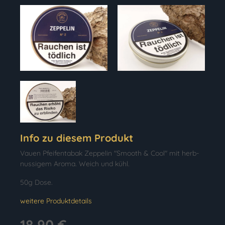
Info zu diesem Produkt
Vauen Pfeifentabak Zeppelin "Smooth & Cool" mit herb-
nussigem Aroma. Weich und kühl.
50g Dose.
weitere Produktdetails
18,90 €