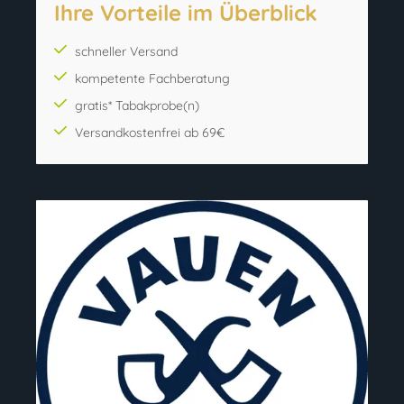
Ihre Vorteile im Überblick
schneller Versand
kompetente Fachberatung
gratis* Tabakprobe(n)
Versandkostenfrei ab 69€