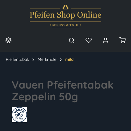
alt springen
Pfeifentabak
Merkmale
mild
Vauen Pfeifentabak
Zeppelin 50g