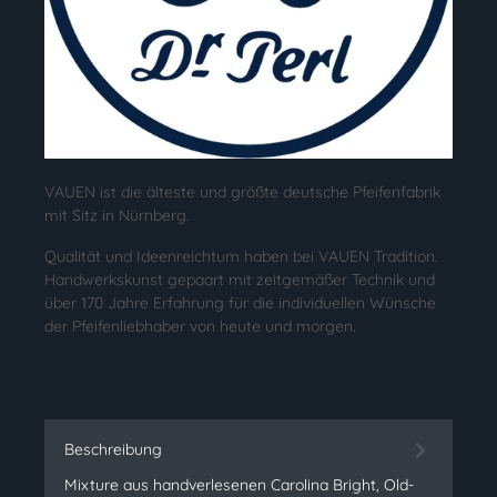
VAUEN ist die älteste und größte deutsche Pfeifenfabrik
mit Sitz in Nürnberg.
Qualität und Ideenreichtum haben bei VAUEN Tradition.
Handwerkskunst gepaart mit zeitgemäßer Technik und
über 170 Jahre Erfahrung für die individuellen Wünsche
der Pfeifenliebhaber von heute und morgen.
Beschreibung
Mixture aus handverlesenen Carolina Bright, Old-