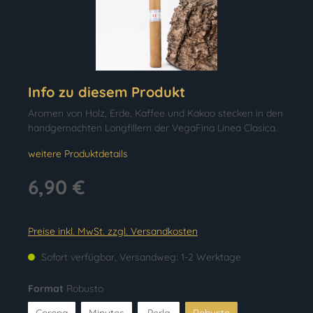
Info zu diesem Produkt
Aromen von Holz, Erde, Kaffee und Kakao stecken in den
handgemachten Longfillern der VegaFina Linea Clasica.
weitere Produktdetails
6,90 €
Preise inkl. MwSt. zzgl. Versandkosten
Sofort verfügbar, Versandweg: 1-2 Werktage
Format
Robusto
Corona
Minutos
Perla
Robusto