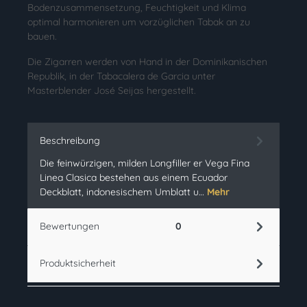
Bodenzusammensetzung, Feuchtigkeit und Klima
optimal harmonieren um vorzüglichen Tabak an zu
bauen.
Die Zigarren werden von Hand in der Dominikanischen
Republik, in der Tabacalera de Garcia unter
Masterblender José Seijas hergestellt.
Beschreibung
Die feinwürzigen, milden Longfiller er Vega Fina
Linea Clasica bestehen aus einem Ecuador
Deckblatt, indonesischem Umblatt u…
Mehr
Bewertungen
0
Produktsicherheit