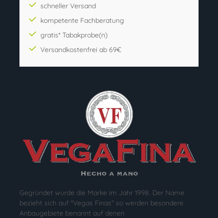
schneller Versand
kompetente Fachberatung
gratis* Tabakprobe(n)
Versandkostenfrei ab 69€
Gegründet wurde die Marke im Jahr 1998. Der Name
bezieht sich auf "Vegas Finas" so werden besondere
Anbaugebiete benannt auf denen