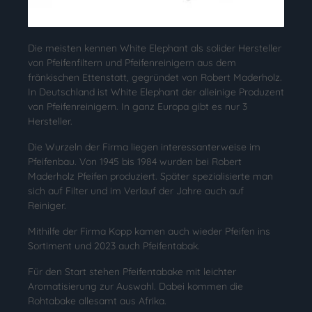
Die meisten kennen White Elephant als solider Hersteller
von Pfeifenfiltern und Pfeifenreinigern aus dem
fränkischen Ettenstatt, gegründet von Robert Maderholz.
In Deutschland ist White Elephant der alleinige Produzent
von Pfeifenreinigern. In ganz Europa gibt es nur 3
Hersteller.
Die Wurzeln der Firma liegen interessanterweise im
Pfeifenbau. Von 1945 bis 1984 wurden bei Robert
Maderholz Pfeifen produziert. Später spezialisierte man
sich auf Filter und im Verlauf der Jahre auch auf
Reiniger.
Mithilfe der Firma Kopp kamen auch wieder Pfeifen ins
Sortiment und 2023 auch Pfeifentabak.
Für den Start stehen Pfeifentabake mit leichter
Aromatisierung zur Auswahl. Dabei kommen die
Rohtabake allesamt aus Afrika.