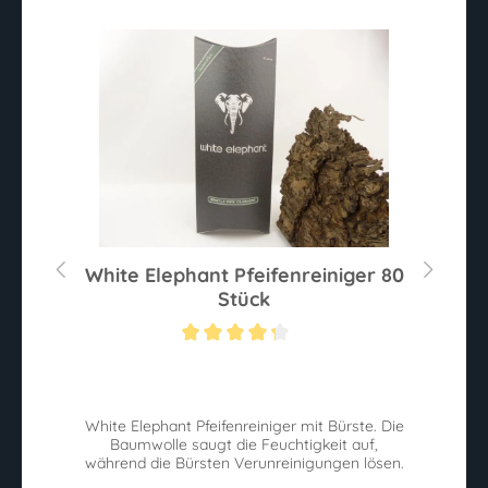
r
White Elephant Pfeifenreiniger 80
Stück
ternen
Durchschnittliche Bewertung von 4.2 von 5 Sternen
Du
ix
White Elephant Pfeifenreiniger mit Bürste. Die
P
ck
Baumwolle saugt die Feuchtigkeit auf,
v
während die Bürsten Verunreinigungen lösen.