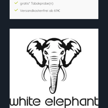
gratis* Tabakprobe(n)
Versandkostenfrei ab 69€