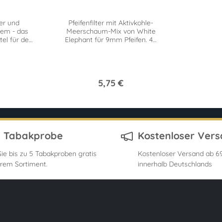
er und
Pfeifenfilter mit Aktivkohle-
nem - das
Meerschaum-Mix von White
tel für den
Elephant für 9mm Pfeifen. 40
ndlich und
Stück Superflow für leichten
Zug.
5,75 €
s Tabakprobe
Kostenloser Ver
ie bis zu 5 Tabakproben gratis
Kostenloser Versand ab 69
rem Sortiment.
innerhalb Deutschlands