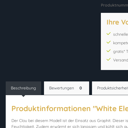
Produktnumm
Ihre V
schnell
kompet
gratis*
Versand
Beschreibung
Bewertungen
0
Produktsicherhei
Produktinformationen "White El
Der Clou bei diesem Modell ist der Einsatz aus Graphit. Dieser 
Feuchtigkeit. Zudem erwärmt er sich langsam und kühlt sich a