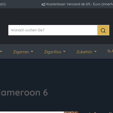
e(n)
Kostenloser Versand ab 69,- Euro (inner
% 
Zigarren
Zigarillos
Zubehör
 Cameroon 6