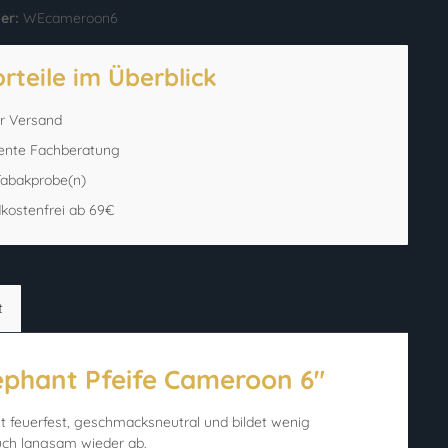
er:
WEcameroon6
orteile im Überblick
er Versand
ente Fachberatung
 Tabakprobe(n)
kostenfrei ab 69€
t
ephant Pfeife Cameroon 6"
ist feuerfest, geschmacksneutral und bildet wenig
uch langsam wieder ab.