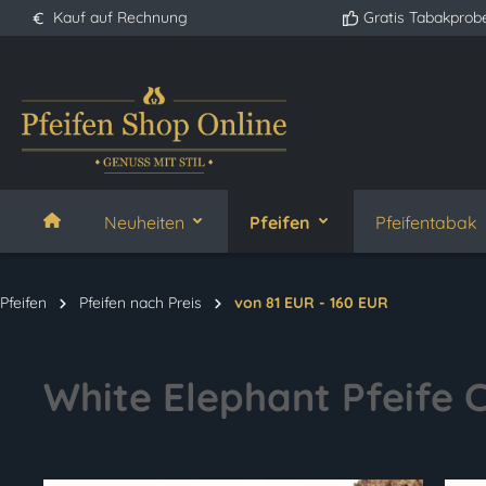
Kauf auf Rechnung
Gratis Tabakprob
springen
Zur Hauptnavigation springen
Neuheiten
Pfeifen
Pfeifentabak
Pfeifen
Pfeifen nach Preis
von 81 EUR - 160 EUR
White Elephant Pfeife