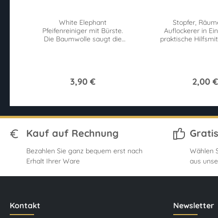
White Elephant
Stopfer, Räum
Pfeifenreiniger mit Bürste.
Auflockerer in Ei
Die Baumwolle saugt die
praktische Hilfsmit
Feuchtigkeit auf, während
Pfeifenraucher. Ha
die Bürsten
günstig.
Verunreinigungen lösen.
3,90 €
2,00 €
Kauf auf Rechnung
Grati
Bezahlen Sie ganz bequem erst nach
Wählen S
Erhalt Ihrer Ware
aus unse
Kontakt
Newsletter