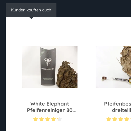
Kunden kauften auch
White Elephant
Pfeifenbe
Pfeifenreiniger 80
dreiteil
Stück
Durchschnittliche Bewertung von 4.2 von 5 Sternen
Durchschnittliche 