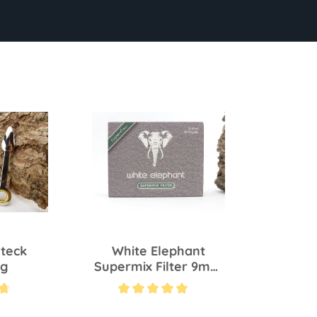
steck
White Elephant
ig
Supermix Filter 9mm
S 40 St
Bewertung von 4.7 von 5 Sternen
Durchschnittliche Bewertung von 5 von 5 Sternen