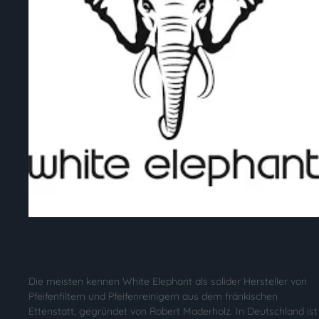
Die meisten kennen White Elephant als solider Hersteller von
Pfeifenfiltern und Pfeifenreinigern aus dem fränkischen
Ettenstatt, gegründet von Robert Maderholz. In Deutschland ist