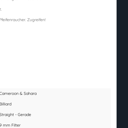
z.
feifenraucher. Zugreifen!
Cameroon & Sahara
Billiard
Straight - Gerade
9 mm Filter