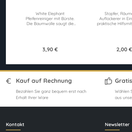
White Elephant
Stopfer, Räum
Pfeifenreiniger mit Bürste.
Auflockerer in Ei
Die Baumwolle saugt die
praktische Hilfsmit
Feuchtigkeit auf, während
Pfeifenraucher. Ha
die Bürsten
günstig.
Verunreinigungen lösen.
3,90 €
2,00 €
Kauf auf Rechnung
Grati
Bezahlen Sie ganz bequem erst nach
Wählen S
Erhalt Ihrer Ware
aus unse
Kontakt
Newsletter