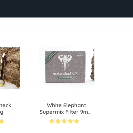
steck
White Elephant
ig
Supermix Filter 9mm
S 40 St
Bewertung von 4.7 von 5 Sternen
Durchschnittliche Bewertung von 5 von 5 Sternen