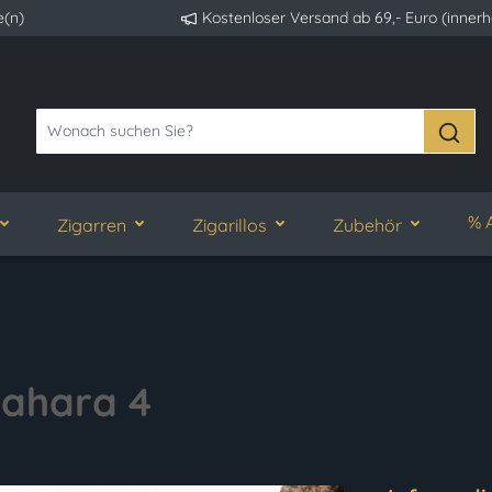
e(n)
Kostenloser Versand ab 69,- Euro (inner
% 
Zigarren
Zigarillos
Zubehör
Sahara 4