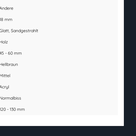
Andere
18 mm
Glatt
, Sandgestrahlt
Holz
45 - 60 mm
Hellbraun
Mittel
Acryl
Normalbiss
120 - 130 mm