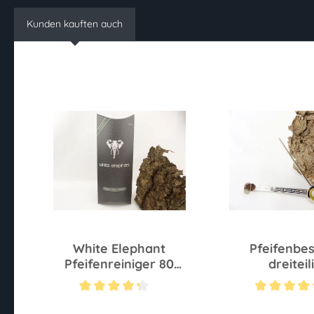
Kunden kauften auch
White Elephant
Pfeifenbe
Pfeifenreiniger 80
dreiteil
Stück
Durchschnittliche Bewertung von 4.2 von 5 Sternen
Durchschnittliche 