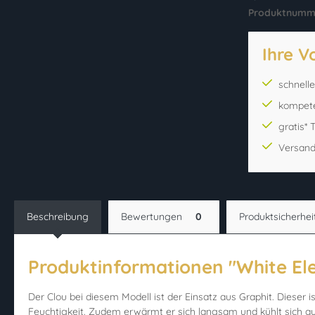
Produktnumm
Ihre V
schnell
kompet
gratis*
Versand
Beschreibung
Bewertungen
0
Produktsicherhei
Produktinformationen "White Ele
Der Clou bei diesem Modell ist der Einsatz aus Graphit. Dieser 
Feuchtigkeit. Zudem erwärmt er sich langsam und kühlt sich a