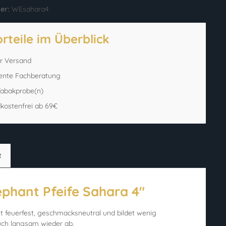
er:
WEsahara4
orteile im Überblick
er Versand
ente Fachberatung
 Tabakprobe(n)
kostenfrei ab 69€
t
phant Pfeife Sahara 4"
ist feuerfest, geschmacksneutral und bildet wenig
uch langsam wieder ab.