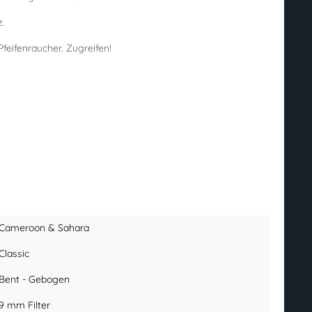
z.
feifenraucher. Zugreifen!
Cameroon & Sahara
Classic
Bent - Gebogen
9 mm Filter