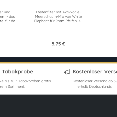
er und
Pfeifenfilter mit Aktivkohle-
nem - das
Meerschaum-Mix von White
tel für den
Elephant für 9mm Pfeifen. 40
ndlich und
Stück Superflow für leichten
Zug.
5,75 €
s Tabakprobe
Kostenloser Ver
ie bis zu 5 Tabakproben gratis
Kostenloser Versand ab 69
rem Sortiment.
innerhalb Deutschlands