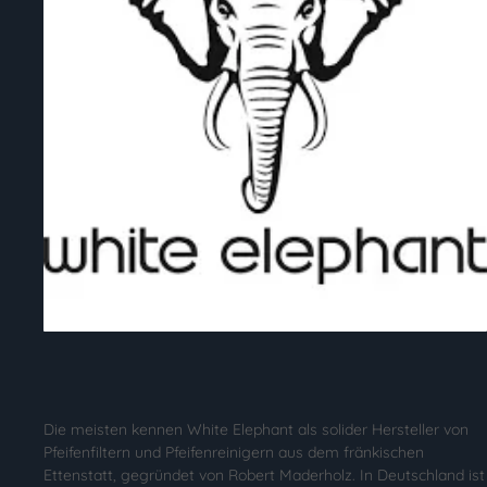
Die meisten kennen White Elephant als solider Hersteller von
Pfeifenfiltern und Pfeifenreinigern aus dem fränkischen
Ettenstatt, gegründet von Robert Maderholz. In Deutschland ist