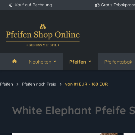
Kauf auf Rechnung
Gratis Tabakprob
springen
Zur Hauptnavigation springen
Neuheiten
Pfeifen
Pfeifentabak
Pfeifen
Pfeifen nach Preis
von 81 EUR - 160 EUR
White Elephant Pfeife 