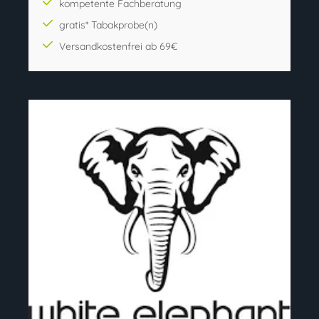
kompetente Fachberatung
gratis* Tabakprobe(n)
Versandkostenfrei ab 69€