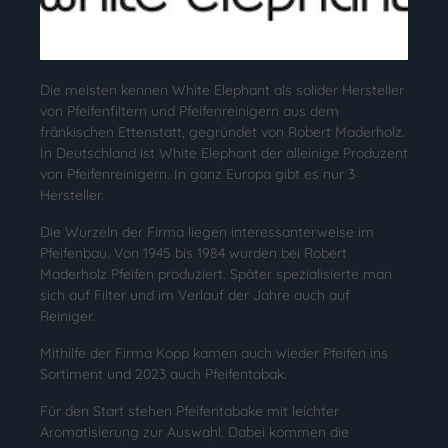
Die meisten kennen White Elephant als solider Hersteller
von Pfeifenfiltern und Pfeifenreinigern aus dem
fränkischen Ettenstatt, gegründet von Robert Maderholz.
In Deutschland ist White Elephant der alleinige Produzent
von Pfeifenreinigern. In ganz Europa gibt es nur 3
Hersteller.
Die Wurzeln der Firma liegen interessanterweise im
Pfeifenbau. Von 1945 bis 1984 wurden bei Robert
Maderholz Pfeifen produziert. Später spezialisierte man
sich auf Filter und im Verlauf der Jahre auch auf
Reiniger.
Mithilfe der Firma Kopp kamen auch wieder Pfeifen ins
Sortiment und 2023 auch Pfeifentabak.
Für den Start stehen Pfeifentabake mit leichter
Aromatisierung zur Auswahl. Dabei kommen die