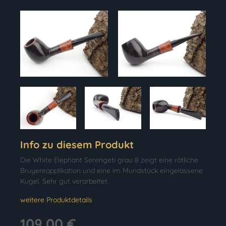
Info zu diesem Produkt
Die White Elephant Serengeti grau 8 zeigt eine rötliche
Bruyereapplikation und eine im Mundstück eingelassene
Kugel. Sehr gut verarbeitet.
weitere Produktdetails
109,00 €