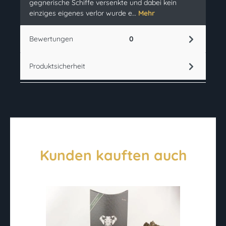
gegnerische Schiffe versenkte und dabei kein
einziges eigenes verlor wurde e…
Mehr
Bewertungen
0
Produktsicherheit
Kunden kauften auch