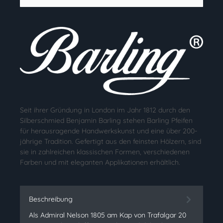
Seit ihrer Gründung in London im Jahr 1812 durch den
Silberschmied Benjamin Barling stehen Barling Pfeifen
für herausragende Handwerkskunst und eine über 200-
jährige Tradition. Gefertigt aus den feinsten Hölzern, sind
sie in zahlreichen klassischen Formen, verschiedenen
Farben und mit eleganten Applikationen erhältlich.
Beschreibung
Als Admiral Nelson 1805 am Kap von Trafalgar 20