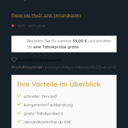
Preise inkl. MwSt. zzgl. Versandkosten
Nicht verfügbar
Bestellen Sie für weitere
59,00 €
und erhalten
Sie
eine Tabakprobe gratis
.
Zum Merkzettel hinzufügen
Produktnummer:
barlingtrafalgaroldewood1822[second]
Ihre Vorteile im Überblick
schneller Versand
kompetente Fachberatung
gratis* Tabakprobe(n)
Versandkostenfrei ab 69€