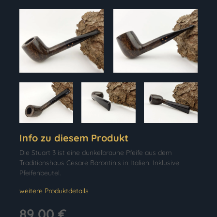
Info zu diesem Produkt
Die Stuart 3 ist eine dunkelbraune Pfeife aus dem
Traditionshaus Cesare Barontinis in Italien. Inklusive
Pfeifenbeutel.
weitere Produktdetails
89,00 €