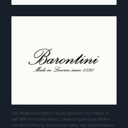
Die Pfeifenmanufaktur Cesare Barontini aus Italien ist
seit 1890 in Familienbesitz. Liebevoll gefertigte Pfeifen
mit viel Erfahrung und frischen Ideen der verschiedenen