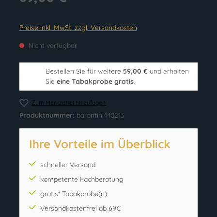
Preise inkl. MwSt. zzgl. Versandkosten
Nicht verfügbar
Bestellen Sie für weitere
59,00 €
und erhalten
Sie
eine Tabakprobe gratis
.
Zum Merkzettel hinzufügen
Produktnummer:
barontini440213
Ihre Vorteile im Überblick
schneller Versand
kompetente Fachberatung
gratis* Tabakprobe(n)
Versandkostenfrei ab 69€