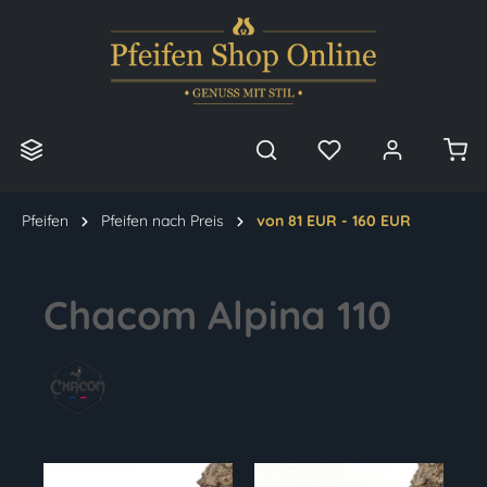
alt springen
Pfeifen
Pfeifen nach Preis
von 81 EUR - 160 EUR
Chacom Alpina 110