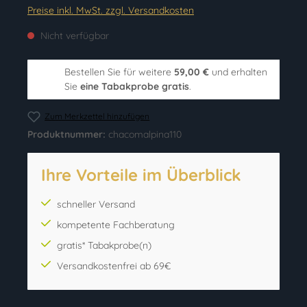
Preise inkl. MwSt. zzgl. Versandkosten
Nicht verfügbar
Bestellen Sie für weitere
59,00 €
und erhalten
Sie
eine Tabakprobe gratis
.
Zum Merkzettel hinzufügen
Produktnummer:
chacomalpina110
Ihre Vorteile im Überblick
schneller Versand
kompetente Fachberatung
gratis* Tabakprobe(n)
Versandkostenfrei ab 69€