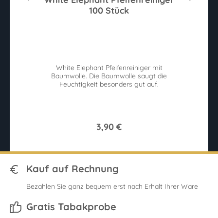
100 Stück
Sternen
Du
White Elephant Pfeifenreiniger mit
t
Baumwolle. Die Baumwolle saugt die
Feuchtigkeit besonders gut auf.
3,90 €
Kauf auf Rechnung
Bezahlen Sie ganz bequem erst nach Erhalt Ihrer Ware
Gratis Tabakprobe