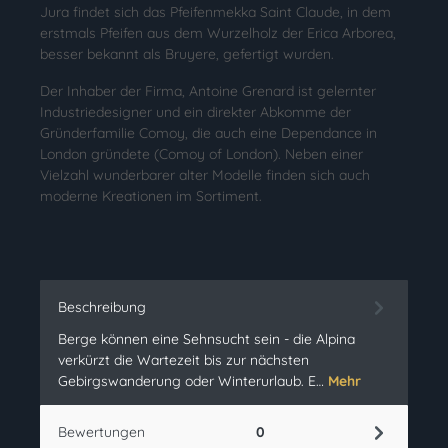
Jura findet sich das Pfeifenmekka Saint Claude, in dem
erstmals Pfeifen aus dem Wurzelholz der Erica Arborea,
besser bekannt als Bruyere, gefertigt wurden.
Der Inhaber der Firma, Antoine Grenard ist gelernter
Industriedesigner und ein direkter Abkomme der
Gründerfamilie Comoy, die auch eine Dependance in
London gründete (Comoy of London). Neben einer
Vielzahl wunderbarer alter Modelle finden sich auch
moderne Kreationen im Sortiment.
Beschreibung
Berge können eine Sehnsucht sein - die Alpina
verkürzt die Wartezeit bis zur nächsten
Gebirgswanderung oder Winterurlaub. E…
Mehr
Bewertungen
0