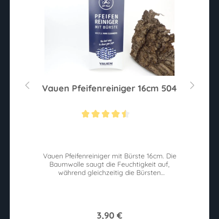
hl
Vauen Pfeifenreiniger 16cm 504
R
Sternen
Durchschnittliche Bewertung von 4.4 von 5 Sternen
Du
a
Vauen Pfeifenreiniger mit Bürste 16cm. Die
Baumwolle saugt die Feuchtigkeit auf,
ui.
während gleichzeitig die Bürsten
St
Verunreinigungen lösen.
3,90 €