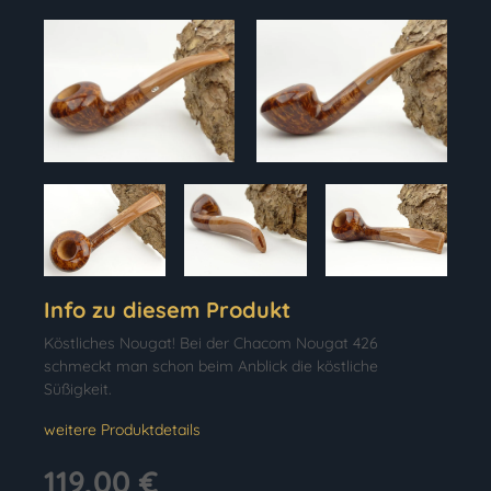
Info zu diesem Produkt
Köstliches Nougat! Bei der Chacom Nougat 426
schmeckt man schon beim Anblick die köstliche
Süßigkeit.
weitere Produktdetails
119,00 €