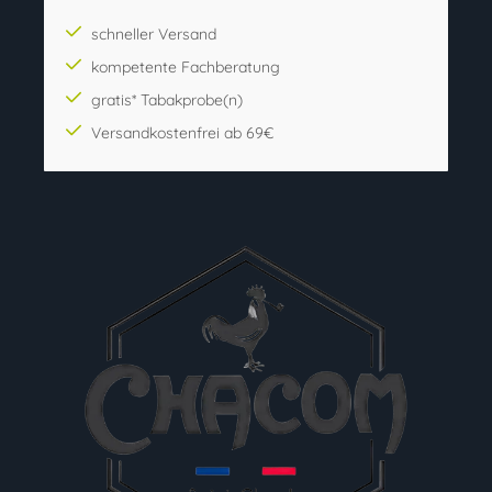
schneller Versand
kompetente Fachberatung
gratis* Tabakprobe(n)
Versandkostenfrei ab 69€