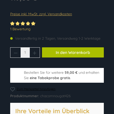
Preise inkl. MwSt. zzgl. Versandkosten
Durchschnittliche Bewertung von 5 von 5 Sternen
1 Bewertung
Versandfertig in 2 Tagen, Versandweg 1-2 Werktage
Produkt Anzahl: Gib den gewünschten Wer
In den Warenkorb
Bestellen Sie für weitere
59,00 €
und erhalten
Sie
eine Tabakprobe gratis
.
Zum Merkzettel hinzufügen
Produktnummer:
chacomnougat426
Ihre Vorteile im Überblick