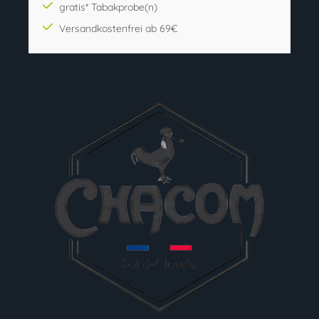
gratis* Tabakprobe(n)
Versandkostenfrei ab 69€