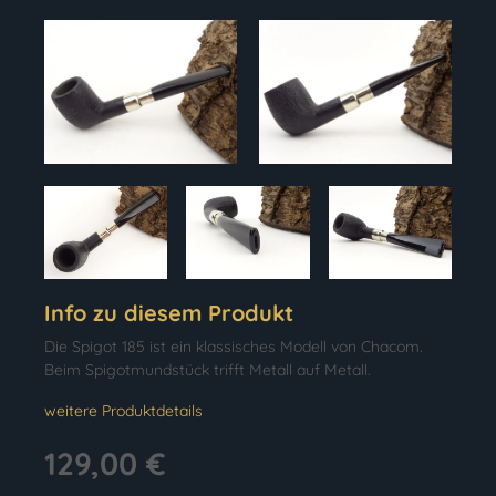
Info zu diesem Produkt
Die Spigot 185 ist ein klassisches Modell von Chacom.
Beim Spigotmundstück trifft Metall auf Metall.
weitere Produktdetails
129,00 €