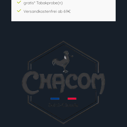
gratis* Tabakprobe(n)
Versandkostenfrei ab 69€