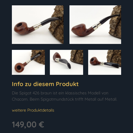
Info zu diesem Produkt
Die Spigot 426 braun ist ein klassisches Modell von
Chacom. Beim Spigotmundstück trifft Metall auf Metall.
weitere Produktdetails
149,00 €