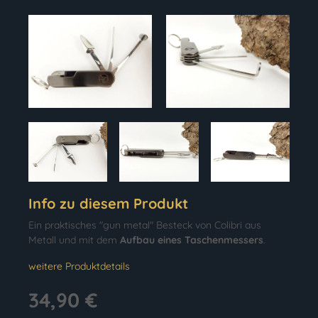
Info zu diesem Produkt
Ein praktisches "gun metal" Besteck von Colibri aus
Metall und mit dem
Aufbau eines Taschenmessers
.
weitere Produktdetails
34,90 €