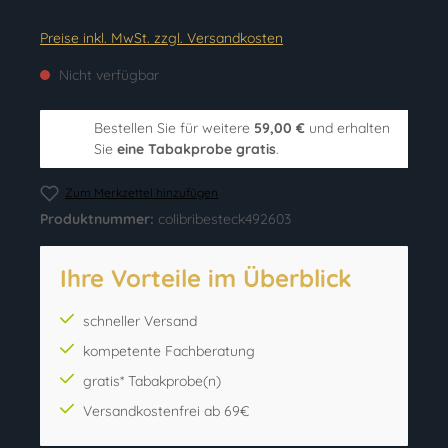
Preise inkl. MwSt. zzgl. Versandkosten
Nicht verfügbar
Bestellen Sie für weitere
59,00 €
und erhalten
Sie
eine Tabakprobe gratis
.
Zum Merkzettel hinzufügen
Produktnummer:
colibribesteck492603
Ihre Vorteile im Überblick
schneller Versand
kompetente Fachberatung
gratis* Tabakprobe(n)
Versandkostenfrei ab 69€