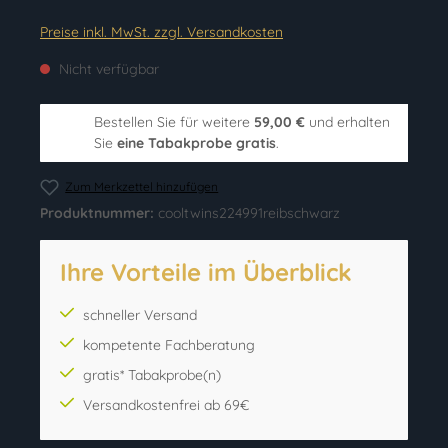
Preise inkl. MwSt. zzgl. Versandkosten
Nicht verfügbar
Bestellen Sie für weitere
59,00 €
und erhalten
Sie
eine Tabakprobe gratis
.
Zum Merkzettel hinzufügen
Produktnummer:
cooltwins224991reibschwarz
Ihre Vorteile im Überblick
schneller Versand
kompetente Fachberatung
gratis* Tabakprobe(n)
Versandkostenfrei ab 69€