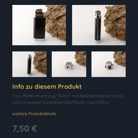
Info zu diesem Produkt
Cool Pfeifenfeuerzeug "Twins" mit Reibrad-Steinzündung
und schwarzer Kunstlederoberfläche. Nachfüllbar.
weitere Produktdetails
7,50 €