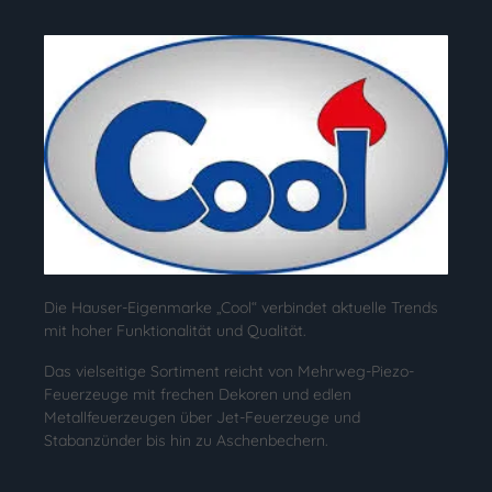
Die Hauser-Eigenmarke „Cool“ verbindet aktuelle Trends
mit hoher Funktionalität und Qualität.
Das vielseitige Sortiment reicht von Mehrweg-Piezo-
Feuerzeuge mit frechen Dekoren und edlen
Metallfeuerzeugen über Jet-Feuerzeuge und
Stabanzünder bis hin zu Aschenbechern.