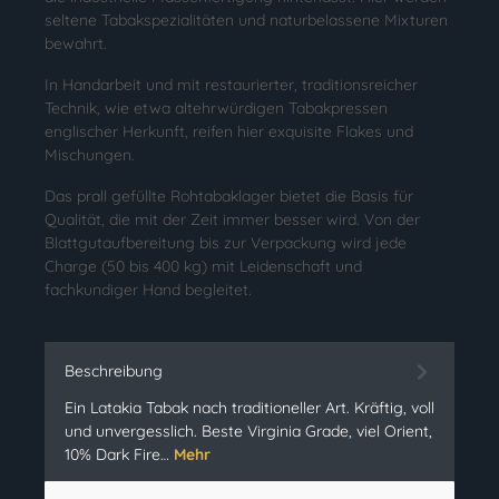
seltene Tabakspezialitäten und naturbelassene Mixturen
bewahrt.
In Handarbeit und mit restaurierter, traditionsreicher
Technik, wie etwa altehrwürdigen Tabakpressen
englischer Herkunft, reifen hier exquisite Flakes und
Mischungen.
Das prall gefüllte Rohtabaklager bietet die Basis für
Qualität, die mit der Zeit immer besser wird. Von der
Blattgutaufbereitung bis zur Verpackung wird jede
Charge (50 bis 400 kg) mit Leidenschaft und
fachkundiger Hand begleitet.
Beschreibung
Ein Latakia Tabak nach traditioneller Art. Kräftig, voll
und unvergesslich. Beste Virginia Grade, viel Orient,
10% Dark Fire…
Mehr