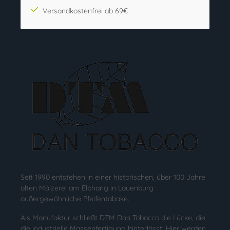
Versandkostenfrei ab 69€
Seit 1990 entstehen in einer historischen, über 100 Jahre
alten Mälzerei am Elbhang in Lauenburg
außergewöhnliche Pfeifentabake.
Als Manufaktur schließt DTM Dan Tobacco die Lücke, die
die industrielle Massenfertigung hinterlässt: Hier werden