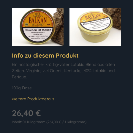
Info zu diesem Produkt
Ein nostalgischer kräftig-voller Latakia Blend aus alten
Zeiten. Virginia, viel Orient, Kentucky, 40% Latakia und
Perique.
100g Dose
weitere Produktdetails
26,40 €
Inhalt:
0.1 Kilogramm
(264,00 € / 1 Kilogramm)