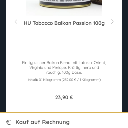
s
HU Tobacco Balkan Passion 100g
ternen
Ein typischer Balkan Blend mit Latakia, Orient,
a.
Virginia und Perique. Kräftig, herb und
rauchig. 100g Dose.
Inhalt:
0.1 Kilogramm
(239,00 € / 1 Kilogramm)
23,90 €
Kauf auf Rechnung