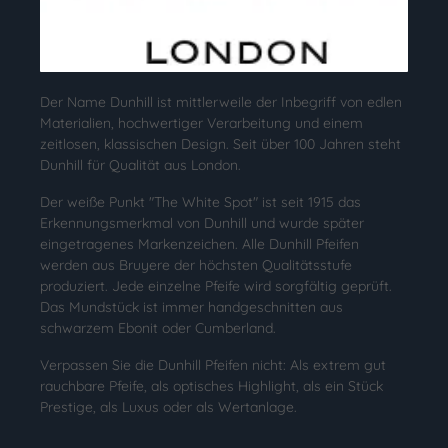
Der Name Dunhill ist mittlerweile der Inbegriff von edlen
Materialien, hochwertiger Verarbeitung und einem
zeitlosen, klassischen Design. Seit über 100 Jahren steht
Dunhill für Qualität aus London.
Der weiße Punkt "The White Spot" ist seit 1915 das
Erkennungsmerkmal von Dunhill und wurde später
eingetragenes Markenzeichen. Alle Dunhill Pfeifen
werden aus Bruyere der höchsten Qualitätsstufe
produziert. Jede einzelne Pfeife wird sorgfältig geprüft.
Das Mundstück ist immer handgeschnitten aus
schwarzem Ebonit oder Cumberland.
Verpassen Sie die Dunhill Pfeifen nicht: Als extrem gut
rauchbare Pfeife, als optisches Highlight, als ein Stück
Prestige, als Luxus oder als Wertanlage.