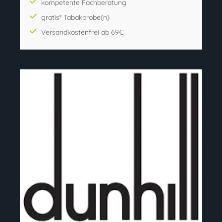
kompetente Fachberatung
gratis* Tabakprobe(n)
Versandkostenfrei ab 69€