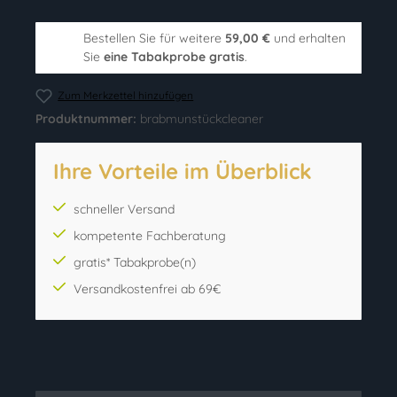
Bestellen Sie für weitere
59,00 €
und erhalten
Sie
eine Tabakprobe gratis
.
Zum Merkzettel hinzufügen
Produktnummer:
brabmunstückcleaner
Ihre Vorteile im Überblick
schneller Versand
kompetente Fachberatung
gratis* Tabakprobe(n)
Versandkostenfrei ab 69€