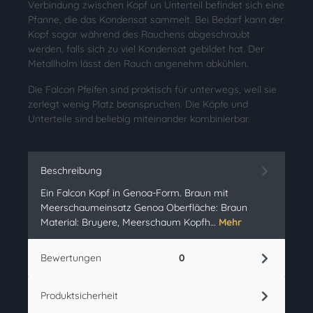
Verbindung zwischen Kopf un Unterteil befindet sich eine
Pfanne, die das Kondensat sammelt. Bei Bedarf kann der
Kopf sogar während des Rauchens abgeschraubt
werden, falls sich zu viel Kondensat gebildet hat. Der
Metallholm lässt den Rauch angenehm abkühlen.
Die Falcon Pfeifen sind praktisch für unterwegs, weil sie
zerlegt wenig Platz beanspruchen. Die Köpfe und
Unterteile sind beliebig miteinander kombinierbar.
Beschreibung
Ein Falcon Kopf in Genoa-Form. Braun mit
Meerschaumeinsatz Genoa Oberfläche: Braun
Material: Bruyere, Meerschaum Kopfh…
Mehr
Bewertungen
0
Produktsicherheit