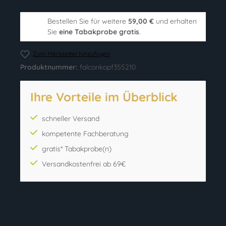
Bestellen Sie für weitere
59,00 €
und erhalten
Sie
eine Tabakprobe gratis
.
Zum Merkzettel hinzufügen
Produktnummer:
falconkopf355210
Ihre Vorteile im Überblick
schneller Versand
kompetente Fachberatung
gratis* Tabakprobe(n)
Versandkostenfrei ab 69€