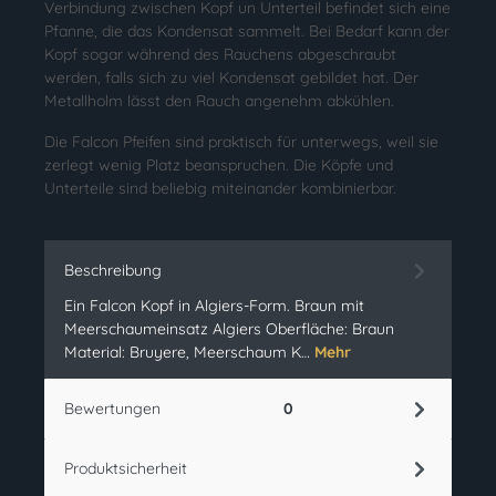
Verbindung zwischen Kopf un Unterteil befindet sich eine
Pfanne, die das Kondensat sammelt. Bei Bedarf kann der
Kopf sogar während des Rauchens abgeschraubt
werden, falls sich zu viel Kondensat gebildet hat. Der
Metallholm lässt den Rauch angenehm abkühlen.
Die Falcon Pfeifen sind praktisch für unterwegs, weil sie
zerlegt wenig Platz beanspruchen. Die Köpfe und
Unterteile sind beliebig miteinander kombinierbar.
Beschreibung
Ein Falcon Kopf in Algiers-Form. Braun mit
Meerschaumeinsatz Algiers Oberfläche: Braun
Material: Bruyere, Meerschaum K…
Mehr
Bewertungen
0
Produktsicherheit