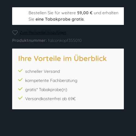
Bestellen Sie für weitere
59,00 €
und erhalten
Sie
eine Tabakprobe gratis
.
Zum Merkzettel hinzufügen
Produktnummer:
falconkopf355010
Ihre Vorteile im Überblick
schneller Versand
kompetente Fachberatung
gratis* Tabakprobe(n)
Versandkostenfrei ab 69€