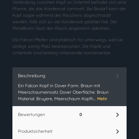
Verbindung zwischen Kopf un Unterteil befindet sich eine
Pfanne, die das Kondensat sammelt. Bei Bedarf kann der
Kopf sogar während des Rauchens abgeschraubt
werden, falls sich zu viel Kondensat gebildet hat. Der
Metallholm lässt den Rauch angenehm abkühlen.
Die Falcon Pfeifen sind praktisch für unterwegs, weil sie
zerlegt wenig Platz beanspruchen. Die Köpfe und
Unterteile sind beliebig miteinander kombinierbar.
Beschreibung
Ein Falcon Kopf in Dover-Form. Braun mit
Meerschaumeinsatz Dover Oberfläche: Braun
Material: Bruyere, Meerschaum Kopfh…
Mehr
Bewertungen
0
Produktsicherheit