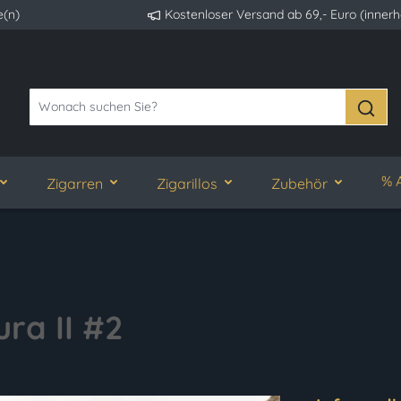
e(n)
Kostenloser Versand ab 69,- Euro (inner
% 
Zigarren
Zigarillos
Zubehör
ura II #2