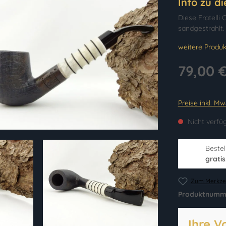
Info zu d
Diese Fratelli
sandgestrahlt. 
weitere Produk
79,00 
Preise inkl. M
Nicht verfü
Bestel
gratis
Zum Merkzet
Produktnumm
Ihre V