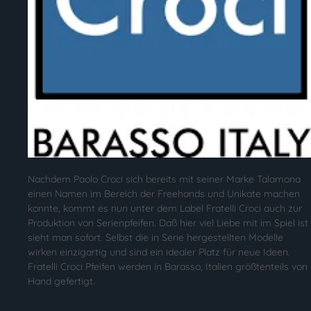
Nachdem Paolo Croci sich bereits mit seiner Marke Talamona
einen Namen im Bereich der Freehands und Unikate machen
konnte, kommt es nun unter dem Label Fratelli Croci auch zur
Produktion von Serienpfeifen. Daß hier viel Liebe mit im Spiel ist
sieht man sofort. Selbst die in Serie hergestellten Modelle
wirken einzigartig und sind ein idealer Platz für neue Ideen.
Fratelli Croci Pfeifen werden in Barasso, Italien größtenteils von
Hand gefertigt.