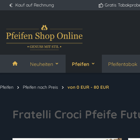
Kauf auf Rechnung
Gratis Tabakprob
springen
Zur Hauptnavigation springen
Neuheiten
Pfeifen
Pfeifentabak
Pfeifen
Pfeifen nach Preis
von 0 EUR - 80 EUR
Fratelli Croci Pfeife Fut