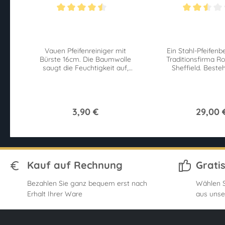
504
Stahl
Durchschnittliche Bewertung von 4.4 von 5 Sternen
Durchschnittliche 
Vauen Pfeifenreiniger mit
Ein Stahl-Pfeifenb
Bürste 16cm. Die Baumwolle
Traditionsfirma R
saugt die Feuchtigkeit auf,
Sheffield. Beste
während gleichzeitig die
Stopfer, Dorn und 
Bürsten Verunreinigungen
praktischen 
lösen.
3,90 €
29,00 
Kauf auf Rechnung
Grati
Bezahlen Sie ganz bequem erst nach
Wählen S
Erhalt Ihrer Ware
aus unse