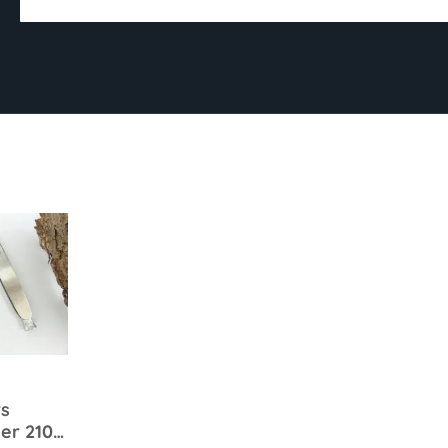
s
er 210