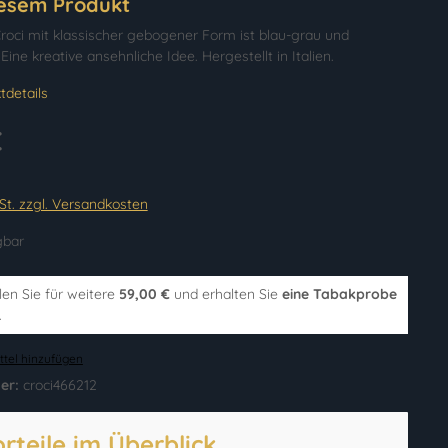
iesem Produkt
 Croci mit klassischer gebogener Form ist blau-grau und
Eine kreative ansehnliche Idee. Hergestellt in Italien.
tdetails
€
wSt. zzgl. Versandkosten
gbar
len Sie für weitere
59,00 €
und erhalten Sie
eine Tabakprobe
.
tel hinzufügen
er:
croci466212
orteile im Überblick