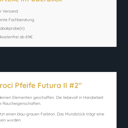
er Versand
ente Fachberatung
 Tabakprobe(n)
kostenfrei ab 69€
oci Pfeife Futura II #2"
odernen Elementen geschaffen. Die liebevoll in Handarbeit
de Raucheigenschaften.
tzt einen blau-grauen Farbton. Das Mundstück trägt eine
ssen wurden.