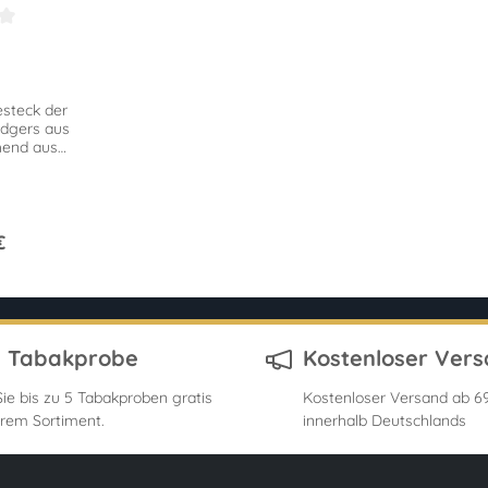
Bewertung von 2.5 von 5 Sternen
esteck der
odgers aus
hend aus
Messer. Im
Etui.
€
s Tabakprobe
Kostenloser Ver
ie bis zu 5 Tabakproben gratis
Kostenloser Versand ab 69
rem Sortiment.
innerhalb Deutschlands