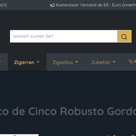
e(n)
Kostenloser Versand ab 69,- Euro (inner
% A
Zigarren
Zigarillos
Zubehör
co de Cinco Robusto Gord