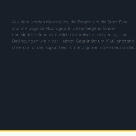
Aus dem Norden Nicaraguas, der Region um die Stadt Estelí,
stammt Joya de Nicaragua. In dieser Gegend fanden
übersiedelte Kubaner ähnliche klimatische und geologische
Bedingungen wie in der Heimat. Gegründet um 1968, entstand
die erste für den Export bestimmte Zigarrenmarke des Landes.