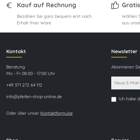
Kauf auf Rechnung
Grati
Bezahlen Sie ganz bequem erst nach
Wählen S
Erhalt Ihrer Ware
aus unse
Kontakt
Newsletter
Beratung
Abonnieren Si
Mo - Fr 08:00 - 17:00 Uhr
+49 371 272 64 112
info@pfeifen-shop-online.de
Ich habe 
Oder über unser
Kontaktformular
.