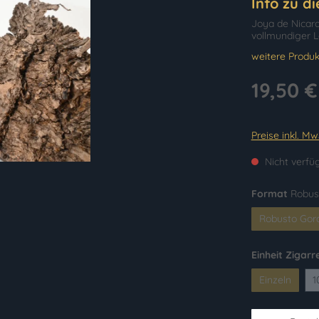
Info zu d
Joya de Nicara
vollmundiger L
weitere Produk
19,50 €
Preise inkl. M
Nicht verfü
Format
Robus
Robusto Gor
(Diese 
Einheit Zigarr
Einzeln
1
(Diese Opti