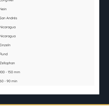
Longfiller
Nein
San Andrés
Nicaragua
Nicaragua
Einzeln
Rund
Zellophan
100 - 150 mm
60 - 90 min