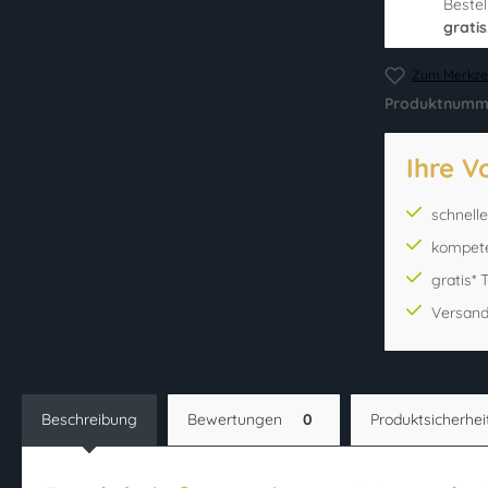
Bestel
gratis
Zum Merkzet
Produktnumm
Ihre V
schnell
kompet
gratis*
Versand
Beschreibung
Bewertungen
0
Produktsicherhei