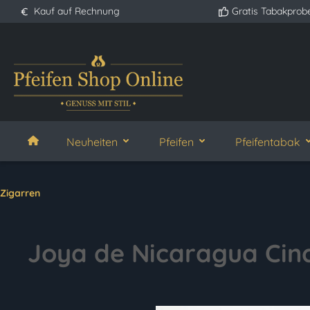
Kauf auf Rechnung
Gratis Tabakprob
springen
Zur Hauptnavigation springen
Neuheiten
Pfeifen
Pfeifentabak
Zigarren
Joya de Nicaragua Cin