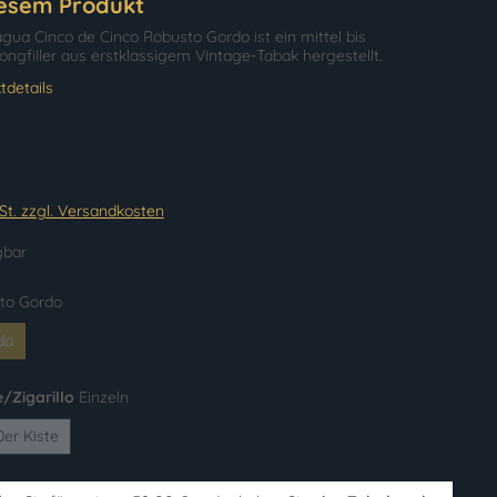
iesem Produkt
gua Cinco de Cinco Robusto Gordo ist ein mittel bis
ongfiller aus erstklassigem Vintage-Tabak hergestellt.
tdetails
wSt. zzgl. Versandkosten
gbar
to Gordo
do
Option ist zurzeit nicht verfügbar.)
e/Zigarillo
Einzeln
0er Kiste
on ist zurzeit nicht verfügbar.)
(Diese Option ist zurzeit nicht verfügbar.)