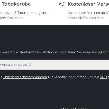
s Tabakprobe
Kostenloser Ver
ie bis zu 5 Tabakproben gratis
Kostenloser Versand ab 69
rem Sortiment.
innerhalb Deutschlands
e unseren kostenlosen Newsletter und verpassen Sie keine Neuigkeit 
die
Datenschutzbestimmungen
zur Kenntnis genommen und die
AGB
g