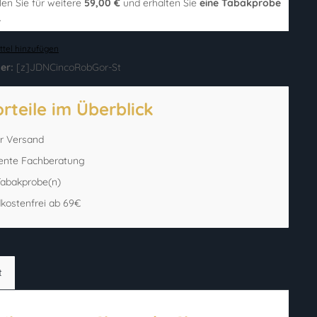
len Sie für weitere
59,00 €
und erhalten Sie
eine Tabakprobe
.
tel hinzufügen
er:
[z]JDNCincoRobGor-St
orteile im Überblick
er Versand
ente Fachberatung
 Tabakprobe(n)
kostenfrei ab 69€
t