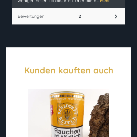
wenigen hellen Tabaksorten. Über allem…
Mehr
Bewertungen
2
Kunden kauften auch