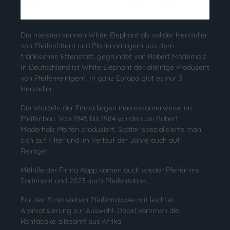
Die meisten kennen White Elephant als solider Hersteller
von Pfeifenfiltern und Pfeifenreinigern aus dem
fränkischen Ettenstatt, gegründet von Robert Maderholz.
In Deutschland ist White Elephant der alleinige Produzent
von Pfeifenreinigern. In ganz Europa gibt es nur 3
Hersteller.
Die Wurzeln der Firma liegen interessanterweise im
Pfeifenbau. Von 1945 bis 1984 wurden bei Robert
Maderholz Pfeifen produziert. Später spezialisierte man
sich auf Filter und im Verlauf der Jahre auch auf
Reiniger.
Mithilfe der Firma Kopp kamen auch wieder Pfeifen ins
Sortiment und 2023 auch Pfeifentabak.
Für den Start stehen Pfeifentabake mit leichter
Aromatisierung zur Auswahl. Dabei kommen die
Rohtabake allesamt aus Afrika.