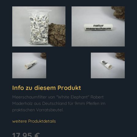
Info zu diesem Produkt
Meerschaumfilter von "White Elephant" Robert
Maderholz aus Deutschland für 9mm Pfeifen im
praktischen Vorratsbeutel.
weitere Produktdetails
17,95 €