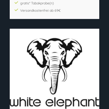
gratis* Tabakprobe(n)
Versandkostenfrei ab 69€