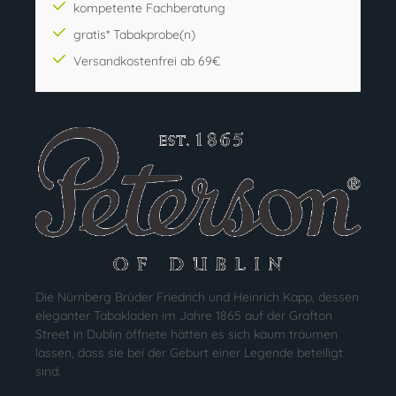
kompetente Fachberatung
gratis* Tabakprobe(n)
Versandkostenfrei ab 69€
Die Nürnberg Brüder Friedrich und Heinrich Kapp, dessen
eleganter Tabakladen im Jahre 1865 auf der Grafton
Street in Dublin öffnete hätten es sich kaum träumen
lassen, dass sie bei der Geburt einer Legende beteiligt
sind.