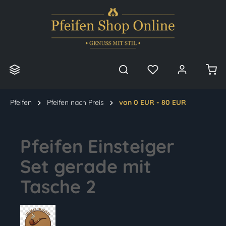
alt springen
Pfeifen
Pfeifen nach Preis
von 0 EUR - 80 EUR
Pfeifen Einsteiger
Set gerade mit
Tasche 2