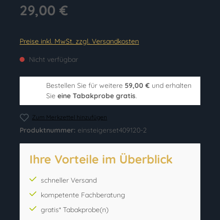
29,00 €
Preise inkl. MwSt. zzgl. Versandkosten
Nicht verfügbar
Bestellen Sie für weitere
59,00 €
und erhalten
Sie
eine Tabakprobe gratis
.
Zum Merkzettel hinzufügen
Produktnummer:
einsteigerset409120-2
Ihre Vorteile im Überblick
schneller Versand
kompetente Fachberatung
gratis* Tabakprobe(n)