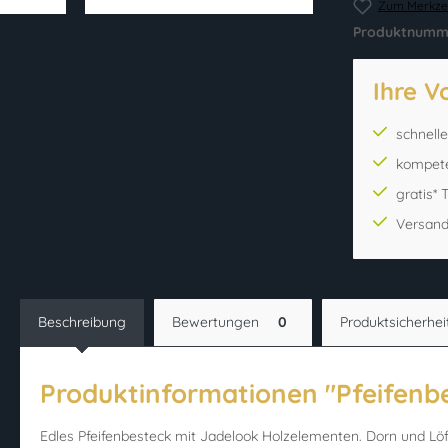
Zum Merkzet
Produktnumm
Ihre V
schnell
kompet
gratis*
Versand
Beschreibung
Bewertungen
0
Produktsicherhei
Produktinformationen "Pfeifenb
Edles Pfeifenbesteck mit Jadelook Holzelementen. Dorn und Löff