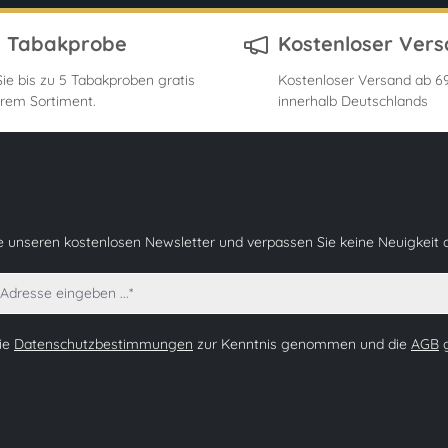
s Tabakprobe
Kostenloser Ver
ie bis zu 5 Tabakproben gratis
Kostenloser Versand ab 69
rem Sortiment.
innerhalb Deutschlands
e unseren kostenlosen Newsletter und verpassen Sie keine Neuigkeit 
die
Datenschutzbestimmungen
zur Kenntnis genommen und die
AGB
g