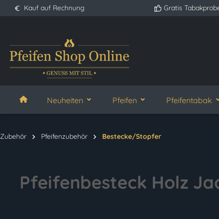
Kauf auf Rechnung
Gratis Tabakprob
springen
Zur Hauptnavigation springen
Neuheiten
Pfeifen
Pfeifentabak
Zubehör
Pfeifenzubehör
Bestecke/Stopfer
Pfeifenbesteck Holz Ja