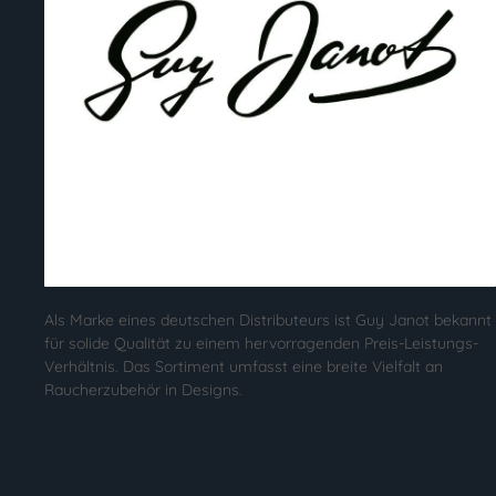
Als Marke eines deutschen Distributeurs ist Guy Janot bekannt
für solide Qualität zu einem hervorragenden Preis-Leistungs-
Verhältnis. Das Sortiment umfasst eine breite Vielfalt an
Raucherzubehör in Designs.