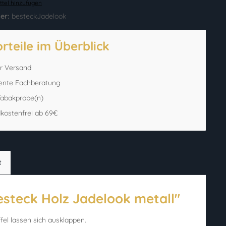
tel hinzufügen
er:
besteckJadelook
orteile im Überblick
er Versand
ente Fachberatung
 Tabakprobe(n)
kostenfrei ab 69€
t
esteck Holz Jadelook metall"
el lassen sich ausklappen.