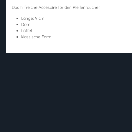
Das hilfreiche Accesoire für den Pfeifenraucher.
Länge: 9 cm
Dorn
Löffel
klassische Form