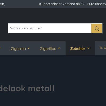
e(n)
Kostenloser Versand ab 69,- Euro (inner
% A
Zigarren
Zigarillos
Zubehör
delook metall