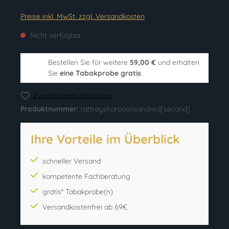
Preise inkl. MwSt. zzgl. Versandkosten
Nicht verfügbar
Bestellen Sie für weitere
59,00 €
und erhalten
Sie
eine Tabakprobe gratis
.
Zum Merkzettel hinzufügen
Produktnummer:
rattraysharpoonsandred[second]
Ihre Vorteile im Überblick
schneller Versand
kompetente Fachberatung
gratis* Tabakprobe(n)
Versandkostenfrei ab 69€