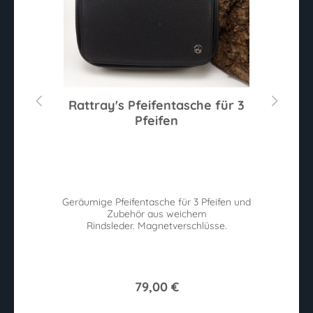
80
Rattray's Pfeifentasche für 3
Pfeifen
Sternen
Du
ie
Geräumige Pfeifentasche für 3 Pfeifen und
P
Zubehör aus weichem
v
n.
Rindsleder. Magnetverschlüsse.
79,00 €