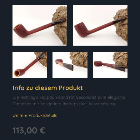
Info zu diesem Produkt
Die Rattray's Harpoon sand rot Second ist eine elegante
Canadian mit besonders ästhetischer Ausstrahlung.
weitere Produktdetails
113,00 €