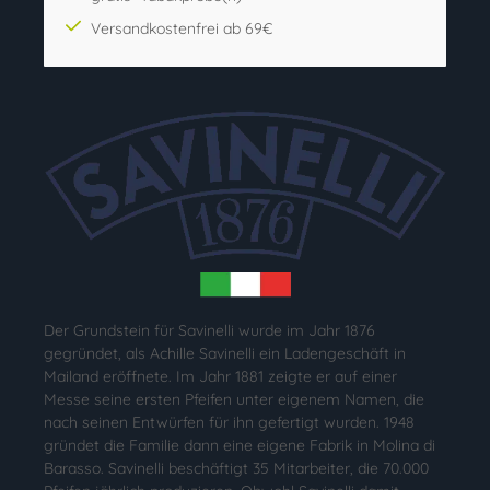
Versandkostenfrei ab 69€
Der Grundstein für Savinelli wurde im Jahr 1876
gegründet, als Achille Savinelli ein Ladengeschäft in
Mailand eröffnete. Im Jahr 1881 zeigte er auf einer
Messe seine ersten Pfeifen unter eigenem Namen, die
nach seinen Entwürfen für ihn gefertigt wurden. 1948
gründet die Familie dann eine eigene Fabrik in Molina di
Barasso. Savinelli beschäftigt 35 Mitarbeiter, die 70.000