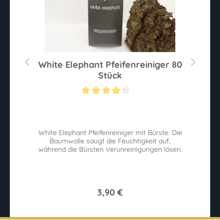
r
White Elephant Pfeifenreiniger 80
Stück
ternen
Durchschnittliche Bewertung von 4.2 von 5 Sternen
Du
ix
White Elephant Pfeifenreiniger mit Bürste. Die
P
ck
Baumwolle saugt die Feuchtigkeit auf,
v
während die Bürsten Verunreinigungen lösen.
3,90 €