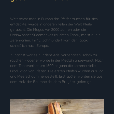
Weit bevor man in Europa das Pfeifenrauchen für sich
entdeckte, wurde in anderen Teilen der Welt Pfeife
geraucht. Die Mayas vor 2000 Jahren oder die
Ureinwohner Südamerikas rauchten Tabak, meist nur in
Zeremonien. Im 15. Jahrhundert kam der Tabak
schließlich nach Europa.
Zunächst war es nur dem Adel vorbehalten, Tabak zu
rauchen – oder er wurde in der Medizin angewandt. Nach
dem Tabakverbot um 1600 begann die kommerzielle
Produktion von Pfeifen. Die ersten Pfeifen wurden aus Ton
und Meerschaum hergestellt. Erst später wurden sie aus
dem Holz der Baumheide, dem Bruyère, gefertigt.