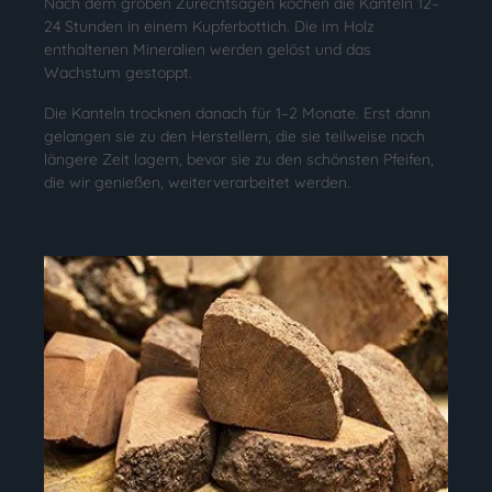
Nach dem groben Zurechtsägen kochen die Kanteln 12–
24 Stunden in einem Kupferbottich. Die im Holz
enthaltenen Mineralien werden gelöst und das
Wachstum gestoppt.
Die Kanteln trocknen danach für 1–2 Monate. Erst dann
gelangen sie zu den Herstellern, die sie teilweise noch
längere Zeit lagern, bevor sie zu den schönsten Pfeifen,
die wir genießen, weiterverarbeitet werden.