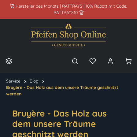
🏆 Hersteller des Monats | RATTRAYS | 10% Rabatt mit Code:
alt springen
RATTRAYS10 🏆
Service
Blog
Bruyère - Das Holz aus dem unsere Träume geschnitzt
werden
Bruyère - Das Holz aus
dem unsere Träume
geschnitzt werden