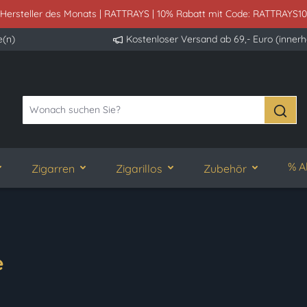
 Hersteller des Monats | RATTRAYS | 10% Rabatt mit Code: RATTRAYS10
e(n)
Kostenloser Versand ab 69,- Euro (inner
% A
Zigarren
Zigarillos
Zubehör
e