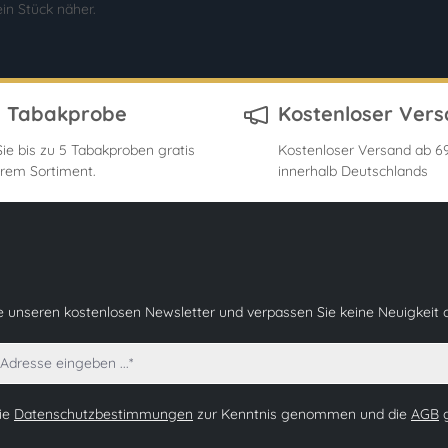
in Stück näher.
s Tabakprobe
Kostenloser Ver
ie bis zu 5 Tabakproben gratis
Kostenloser Versand ab 69
rem Sortiment.
innerhalb Deutschlands
e unseren kostenlosen Newsletter und verpassen Sie keine Neuigkeit 
die
Datenschutzbestimmungen
zur Kenntnis genommen und die
AGB
g