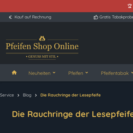
🏆
springen
Zur Hauptnavigation springen
Kauf auf Rechnung
Gratis Tabakprob
Neuheiten
Pfeifen
Pfeifentabak
Service
Blog
Die Rauchringe der Lesepfeife
Die Rauchringe der Lesepfeif