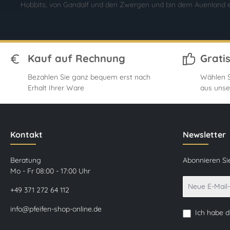
Hobbits, von Gandalf und den Zwergen und bin dem Auenland e
Kauf auf Rechnung
Grati
Bezahlen Sie ganz bequem erst nach
Wählen S
Erhalt Ihrer Ware
aus unse
Kontakt
Newsletter
Beratung
Abonnieren Si
Mo - Fr 08:00 - 17:00 Uhr
+49 371 272 64 112
info@pfeifen-shop-online.de
Ich habe 