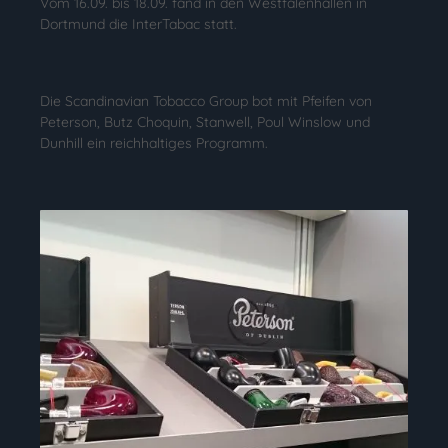
Vom 16.09. bis 18.09. fand in den Westfalenhallen in
Dortmund die InterTabac statt.
Die Scandinavian Tobacco Group bot mit Pfeifen von
Peterson, Butz Choquin, Stanwell, Poul Winslow und
Dunhill ein reichhaltiges Programm.