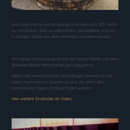
Und auch Planta und db Design brauchen sich 2017 nicht
zu verstecken. Eine wunderschöne Jahrespfeife und ein
fruchtiger Tabak aus dem Weinfass warteten bereits.
Am Vauen Stand wurde es mit der Enzian Pfeife und dem
Bavarian Blend Pfeifentabak ganz bayerisch.
Nach zwei ereignisreichen Messetagen kamen wir mit
vielen Neuheiten im Gepäck zurück, die Sie in den
kommenden Tagen im Shop finden werden.
Hier weitere Eindrücke als Video.