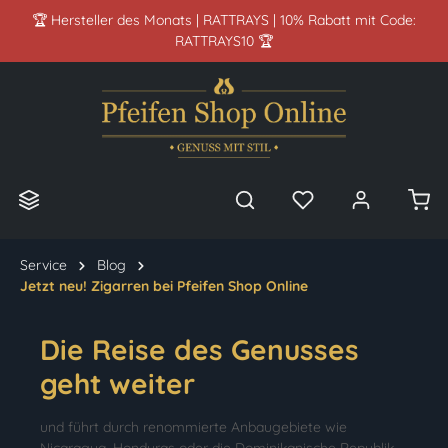
🏆 Hersteller des Monats | RATTRAYS | 10% Rabatt mit Code:
alt springen
RATTRAYS10 🏆
Service
Blog
Jetzt neu! Zigarren bei Pfeifen Shop Online
Die Reise des Genusses
geht weiter
und führt durch renommierte Anbaugebiete wie