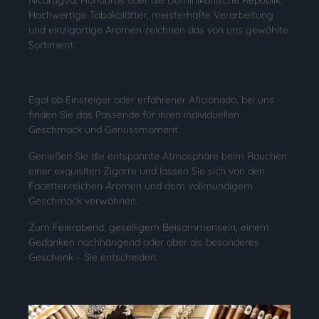
Nicaragua, Honduras oder die Dominikanische Republik.
Hochwertige Tabakblätter, meisterhafte Verarbeitung
und einzigartige Aromen zeichnen das von uns gewählte
Sortiment.
Egal ob Einsteiger oder erfahrener Aficionado, bei uns
finden Sie das Passende für ihren individuellen
Geschmack und Genussmoment.
Genießen Sie die entspannte Atmosphäre beim Rauchen
einer exquisiten Zigarre und lassen Sie sich von den
Facettenreichen Aromen und dem vollmundigem
Geschmack verwöhnen.
Zum Feierabend, geselligem Beisammensein, einem
Gedanken nachhängend oder aber als besonderes
Geschenk – Sie entscheiden.