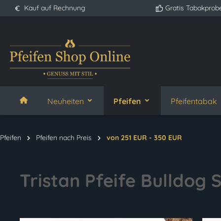
Kauf auf Rechnung
Gratis Tabakprob
springen
Zur Hauptnavigation springen
Neuheiten
Pfeifen
Pfeifentabak
Pfeifen
Pfeifen nach Preis
von 251 EUR - 350 EUR
Tristan Pfeife Bulldog 