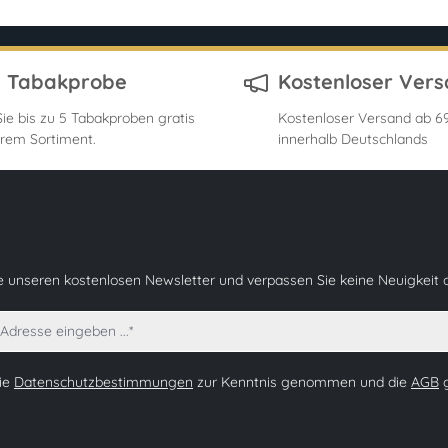
s Tabakprobe
Kostenloser Ver
ie bis zu 5 Tabakproben gratis
Kostenloser Versand ab 69
rem Sortiment.
innerhalb Deutschlands
e unseren kostenlosen Newsletter und verpassen Sie keine Neuigkeit 
die
Datenschutzbestimmungen
zur Kenntnis genommen und die
AGB
g