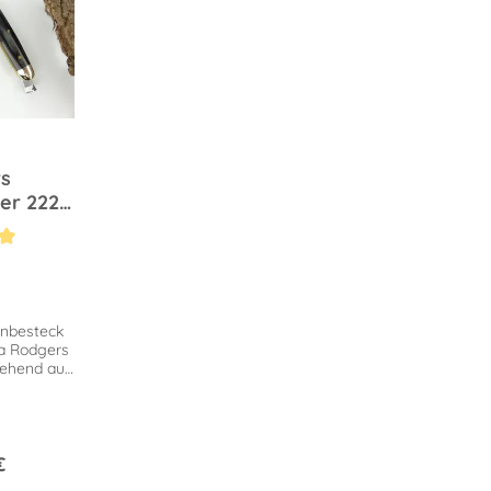
s
er 222
kel
Bewertung von 5 von 5 Sternen
enbesteck
ma Rodgers
tehend aus
Messer. Im
Etui.
€