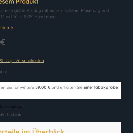
iesem Produkt
 ist eine glatte Bulldog mit extrem schöner Maserung und
 Mundstück. 100% Handmade.
tdetails
 €
wSt. zzgl. Versandkosten
gbar
len Sie für weitere
59,00 €
und erhalten Sie
eine Tabakprobe
.
tel hinzufügen
er:
tristan6
orteile im Überblick