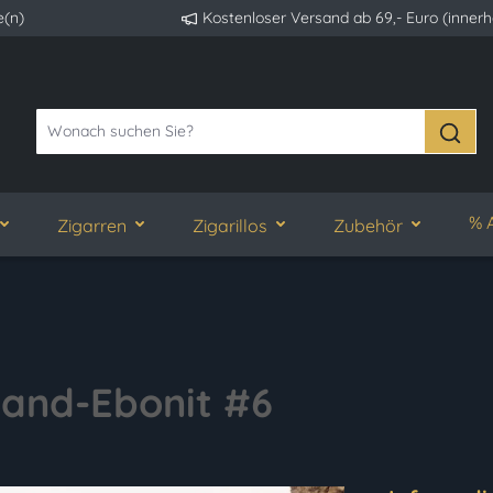
e(n)
Kostenloser Versand ab 69,- Euro (inner
% 
Zigarren
Zigarillos
Zubehör
Sand-Ebonit #6