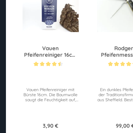
Vauen
Rodger
Pfeifenreiniger 16cm
Pfeifenmess
504
Holz Dun
Durchschnittliche Bewertung von 4.4 von 5 Sternen
Durchschnittliche 
Vauen Pfeifenreiniger mit
Ein dunkles Pfeif
Bürste 16cm. Die Baumwolle
der Traditionsfir
saugt die Feuchtigkeit auf,
aus Sheffield. Bes
während gleichzeitig die
Stopfer, Dorn und 
Bürsten Verunreinigungen
praktischen 
lösen.
3,90 €
99,00 