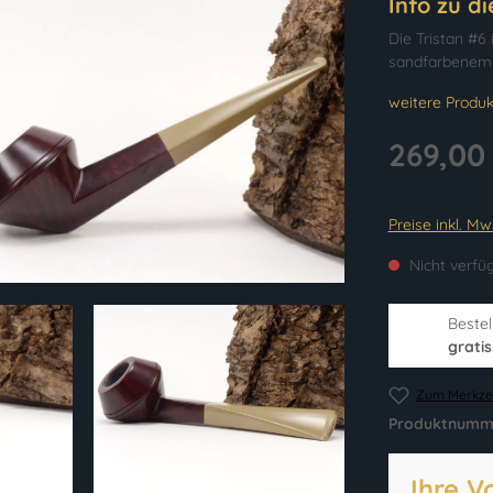
Info zu d
Die Tristan #6
sandfarbenem
weitere Produk
269,00
Preise inkl. M
Nicht verfü
Bestel
gratis
Zum Merkzet
Produktnumm
Ihre V