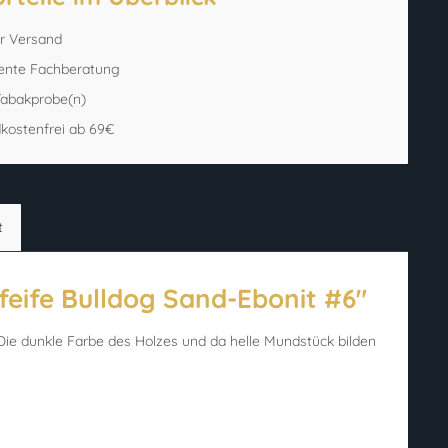
er Versand
ente Fachberatung
 Tabakprobe(n)
kostenfrei ab 69€
t
feife Bulldog Sand-Ebonit #6"
. Die dunkle Farbe des Holzes und da helle Mundstück bilden