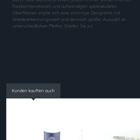
Farbkombinationen und aufwendigen spektakulären
Oberflächen ergibt sich eine stimmige Designlinie mit
Wiedererkennungswert und dennoch großer Auswahl an
unterschiedlichen Pfeifen. Greifen Sie zu!
Kunden kauften auch