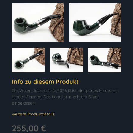
Info zu diesem Produkt
Die Vauen Jahrespfeife 2026 D ist ein grünes Modell mit
runden Formen. Das Logo ist in echtem Silber
eingelassen.
weitere Produktdetails
255,00 €