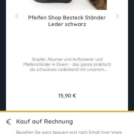
Pfeifen Shop Besteck Ständer
Leder schwarz
Sternen
Du
r
Stopfer, Räumer und Auflockerer und
h.
Pfeifenständer in Einem - das ganze praktisch
als schwarzes Lederband mit unserem
Wurzel-Logo
15,90 €
Kauf auf Rechnung
Bezahlen Sie ganz bequem erst nach Erhalt Ihrer Ware