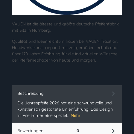
VAUEN ist die älteste und größte deutsche Pfeifenfabrik
mit Sitz in Nürnberg.
Qualität und Ideenreichtum haben bei VAUEN Tradition.
Handwerkskunst gepaart mit zeitgemäßer Technik und
über 170 Jahre Erfahrung für die individuellen Wünsche
der Pfeifenliebhaber von heute und morgen.
Beschreibung
Die Jahrespfeife 2026 hat eine schwungvolle und
künstlerisch gestaltete Linienführung. Das Design
ist wie immer eine speziel…
Mehr
Bewertungen
0