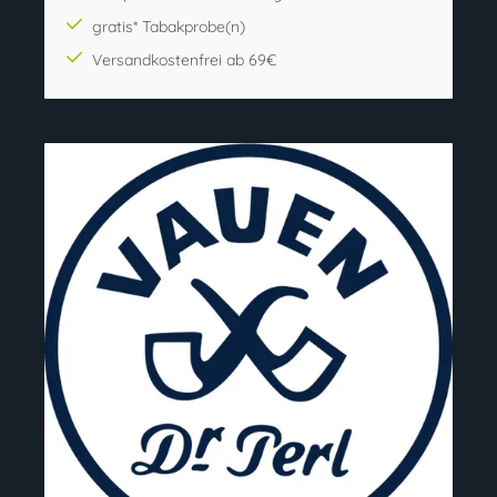
gratis* Tabakprobe(n)
Versandkostenfrei ab 69€