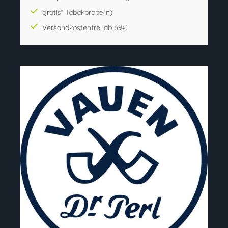
gratis* Tabakprobe(n)
Versandkostenfrei ab 69€