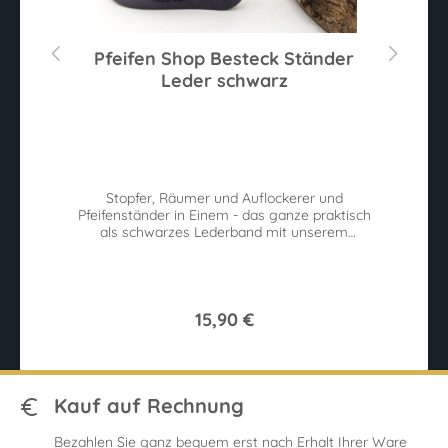
Pfeifen Shop Besteck Ständer
Leder schwarz
Sternen
Du
r
Stopfer, Räumer und Auflockerer und
h.
Pfeifenständer in Einem - das ganze praktisch
als schwarzes Lederband mit unserem
Wurzel-Logo
15,90 €
Kauf auf Rechnung
Bezahlen Sie ganz bequem erst nach Erhalt Ihrer Ware