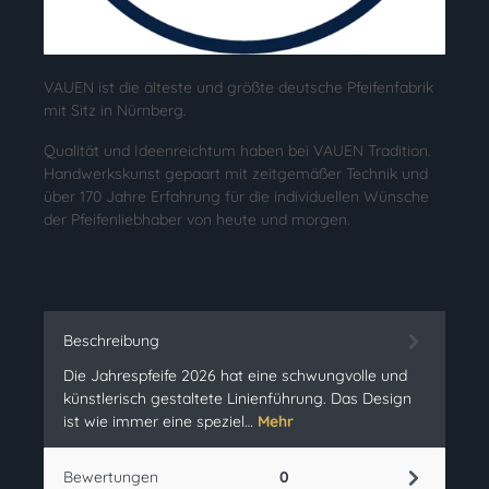
VAUEN ist die älteste und größte deutsche Pfeifenfabrik
mit Sitz in Nürnberg.
Qualität und Ideenreichtum haben bei VAUEN Tradition.
Handwerkskunst gepaart mit zeitgemäßer Technik und
über 170 Jahre Erfahrung für die individuellen Wünsche
der Pfeifenliebhaber von heute und morgen.
Beschreibung
Die Jahrespfeife 2026 hat eine schwungvolle und
künstlerisch gestaltete Linienführung. Das Design
ist wie immer eine speziel…
Mehr
Bewertungen
0