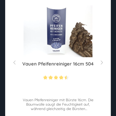
g
Vauen Pfeifenreiniger 16cm 504
Sternen
Durchschnittliche Bewertung von 4.4 von 5 Sternen
Du
Vauen Pfeifenreiniger mit Bürste 16cm. Die
Baumwolle saugt die Feuchtigkeit auf,
während gleichzeitig die Bürsten
Verunreinigungen lösen.