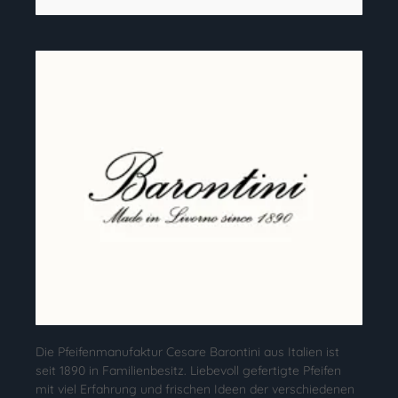
Die Pfeifenmanufaktur Cesare Barontini aus Italien ist
seit 1890 in Familienbesitz. Liebevoll gefertigte Pfeifen
mit viel Erfahrung und frischen Ideen der verschiedenen