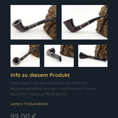
Info zu diesem Produkt
Diese Alberto ist eine dunkelbraune Pfeife mit
Bruyereapplikation aus dem Traditionshaus Cesare
Barontinis. Inklusive Pfeifenbeutel.
weitere Produktdetails
99,00 €