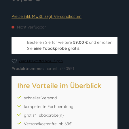
Preise inkl. MwSt. zzgl. Versandkosten
Nicht verfügbar
Bestellen Sie für weitere
59,00 €
und erhalten
Sie
eine Tabakprobe gratis
.
Zum Merkzettel hinzufügen
Produktnummer:
barontini440551
Ihre Vorteile im Überblick
schneller Versand
kompetente Fachberatung
gratis* Tabakprobe(n)
Versandkostenfrei ab 69€