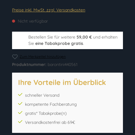
Preise inkl. MwSt. zzgl. Versandkosten
Nicht verfügbar
Bestellen Sie für weitere
59,00 €
und erhalten
Sie
eine Tabakprobe gratis
.
Zum Merkzettel hinzufügen
Produktnummer:
barontini440561
Ihre Vorteile im Überblick
schneller Versand
kompetente Fachberatung
gratis* Tabakprobe(n)
Versandkostenfrei ab 69€