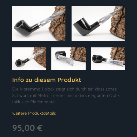
Info zu diesem Produkt
Die Maremma 1 black zeigt sich durch ein klassisches
Schwarz mit Metall in einer besonders eleganten Optik.
Inklusive Pfeifenbeutel.
weitere Produktdetails
95,00 €