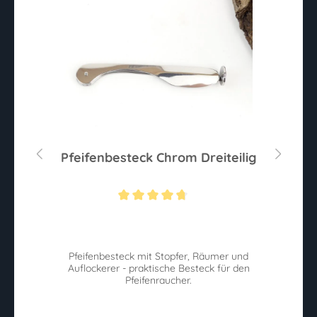
mm
Pfeifenbesteck Chrom Dreiteilig
J
ernen
Durchschnittliche Bewertung von 4.6 von 5 Sternen
Pfeifenbesteck mit Stopfer, Räumer und
.
Auflockerer - praktische Besteck für den
el
Pfeifenraucher.