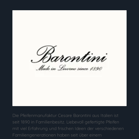
Die Pfeifenmanufaktur Cesare Barontini aus Italien ist
seit 1890 in Familienbesitz. Liebevoll gefertigte Pfeifen
mit viel Erfahrung und frischen Ideen der verschiedenen
Familiengenerationen haben seit über einem