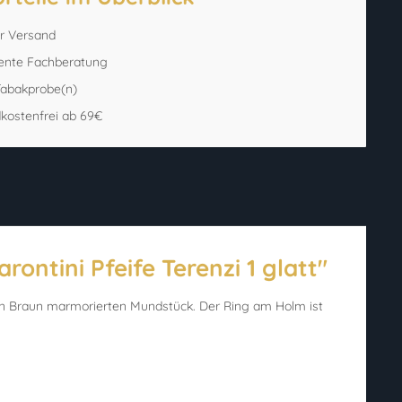
er Versand
ente Fachberatung
 Tabakprobe(n)
kostenfrei ab 69€
ontini Pfeife Terenzi 1 glatt"
em in Braun marmorierten Mundstück. Der Ring am Holm ist