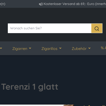
e(n)
Kostenloser Versand ab 69,- Euro (inner
% 
Zigarren
Zigarillos
Zubehör
Terenzi 1 glatt