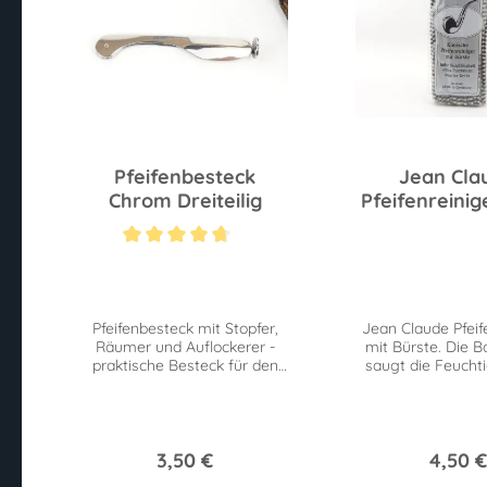
Pfeifenbesteck
Jean Cla
Chrom Dreiteilig
Pfeifenreinig
Durchschnittliche Bewertung von 4.6 von 5 Sternen
Pfeifenbesteck mit Stopfer,
Jean Claude Pfeif
Räumer und Auflockerer -
mit Bürste. Die 
praktische Besteck für den
saugt die Feuchti
Pfeifenraucher.
während gleichze
Bürsten Verunre
lösen.
3,50 €
4,50 €