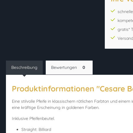
schnell
kompet
gratis*
Versand
Beschreibung
Bewertungen
0
Produktinformationen "Cesare Bar
Eine stilvolle Pfeife in klassischem rötlichen Farbton und ein
eine kräftige Erscheinung in goldenen Farben.
Inklusive Pfeifenbeutel.
Straight: Billiard