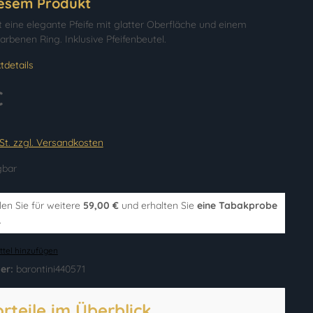
iesem Produkt
st eine elegante Pfeife mit glatter Oberfläche und einem
arbenen Ring. Inklusive Pfeifenbeutel.
tdetails
€
wSt. zzgl. Versandkosten
gbar
len Sie für weitere
59,00 €
und erhalten Sie
eine Tabakprobe
.
tel hinzufügen
er:
barontini440571
orteile im Überblick