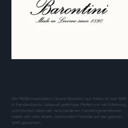
Die Pfeifenmanufaktur Cesare Barontini aus Italien ist seit 1890
in Familienbesitz. Liebevoll gefertigte Pfeifen mit viel Erfahrung
und frischen Ideen der verschiedenen Familiengenerationen
haben seit über einem Jahrhundert Freunde auf der ganzen
Welt gewonnen.