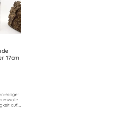
ude
er 17cm
enreiniger
Baumwolle
gkeit auf,
itig die
inigungen