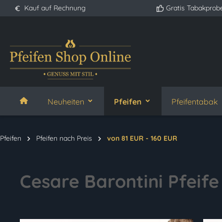
Kauf auf Rechnung
Gratis Tabakprob
springen
Zur Hauptnavigation springen
Neuheiten
Pfeifen
Pfeifentabak
Pfeifen
Pfeifen nach Preis
von 81 EUR - 160 EUR
Cesare Barontini Pfeife 