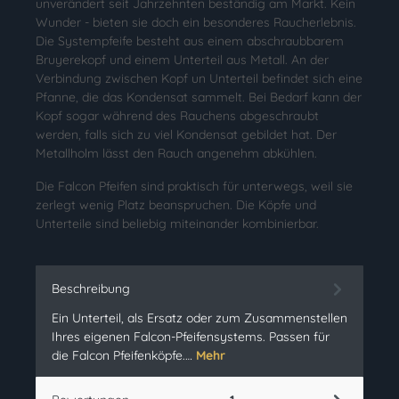
unverändert seit Jahrzehnten beständig am Markt. Kein
Wunder - bieten sie doch ein besonderes Raucherlebnis.
Die Systempfeife besteht aus einem abschraubbarem
Bruyerekopf und einem Unterteil aus Metall. An der
Verbindung zwischen Kopf un Unterteil befindet sich eine
Pfanne, die das Kondensat sammelt. Bei Bedarf kann der
Kopf sogar während des Rauchens abgeschraubt
werden, falls sich zu viel Kondensat gebildet hat. Der
Metallholm lässt den Rauch angenehm abkühlen.
Die Falcon Pfeifen sind praktisch für unterwegs, weil sie
zerlegt wenig Platz beanspruchen. Die Köpfe und
Unterteile sind beliebig miteinander kombinierbar.
Beschreibung
Ein Unterteil, als Ersatz oder zum Zusammenstellen
Ihres eigenen Falcon-Pfeifensystems. Passen für
die Falcon Pfeifenköpfe.…
Mehr