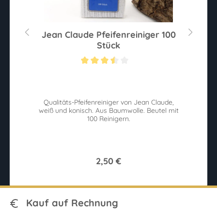
g
Jean Claude Pfeifenreiniger 100
Stück
Sternen
Durchschnittliche Bewertung von 3.5 von 5 Sternen
Du
Qualitäts-Pfeifenreiniger von Jean Claude,
E
weiß und konisch. Aus Baumwolle. Beutel mit
p
100 Reinigern.
2,50 €
Kauf auf Rechnung