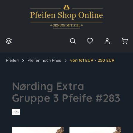
alt springen
Pfeifen
Pfeifen nach Preis
von 161 EUR - 250 EUR
Nørding Extra
Gruppe 3 Pfeife #283