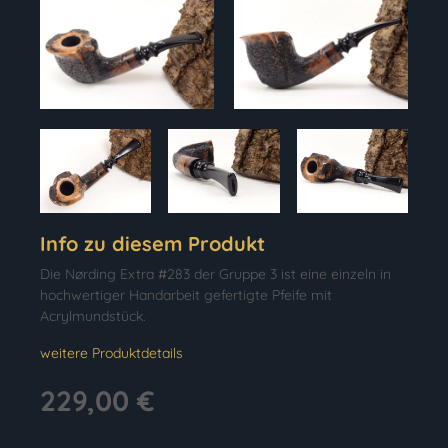
Info zu diesem Produkt
Die Nørding Extra #283 der Gruppe 3 ist eine einzeln in
hochwertiger Handarbeit gefertigte Pfeife mit
Acrylmundstück.
weitere Produktdetails
229,00 €