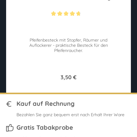
Sternen
Durchschnittliche Bewertung von 4.6 von 5 Sternen
Du
ie
Pfeifenbesteck mit Stopfer, Räumer und
W
Auflockerer - praktische Besteck für den
n.
Pfeifenraucher.
w
3,50 €
Kauf auf Rechnung
Bezahlen Sie ganz bequem erst nach Erhalt Ihrer Ware
Gratis Tabakprobe