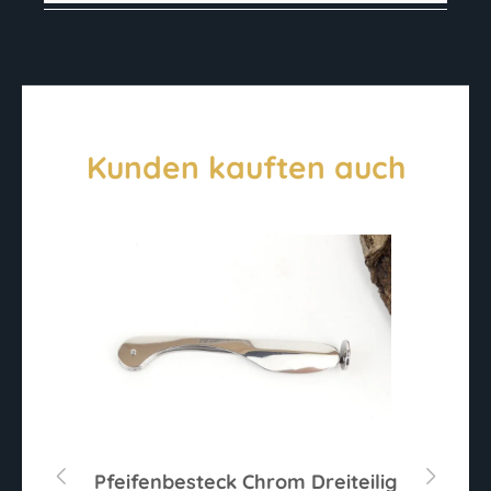
Kunden kauften auch
80
Pfeifenbesteck Chrom Dreiteilig
W