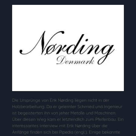
Die Ursprünge von Erik Nørding liegen nicht in der
Holzbearbeitung. Da er gelernter Schmied und Ingenieur
ist begeisterten ihn von jeher Metalle und Maschinen.
Über diesen Weg kam er letztendlich zum Pfeifenbau. Ein
interessantes Interview mit Erik Nørding über die
Anfänge finden sich bei Pipedia (engl.). Einige bekannte