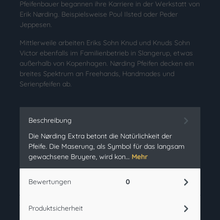
Pfeifenbauer begannen ihre Karriere in der Werkstatt von
Erik Nørding. Beispielsweise Poul Ilsted oder Peder
Jeppesen.
Mittlerweile arbeiten Eriks Sohn Knud und Knuds Sohn
Victor ebenfalls im Familienbetrieb in Slangerup, etwas
außerhalb von Kopenhagen. Nørding Pfeifen decken ein
breites Spektrum an Freehands, Handmades und
Serienpfeifen ab.
Beschreibung
Die Nørding Extra betont die Natürlichkeit der
Pfeife. Die Maserung, als Symbol für das langsam
gewachsene Bruyere, wird kon…
Mehr
Bewertungen
0
Produktsicherheit