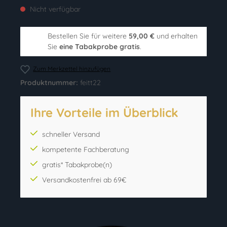
Nicht verfügbar
Bestellen Sie für weitere
59,00 €
und erhalten
Sie
eine Tabakprobe gratis
.
Zum Merkzettel hinzufügen
Produktnummer:
feitt22
Ihre Vorteile im Überblick
schneller Versand
kompetente Fachberatung
gratis* Tabakprobe(n)
Versandkostenfrei ab 69€