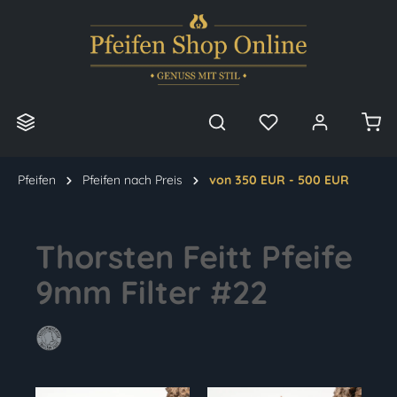
alt springen
Pfeifen
Pfeifen nach Preis
von 350 EUR - 500 EUR
Thorsten Feitt Pfeife
9mm Filter #22