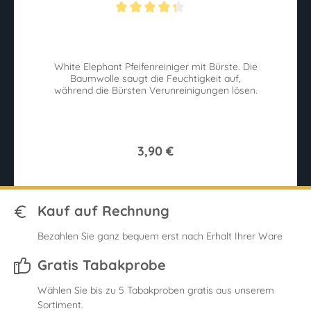
ternen
Durchschnittliche Bewertung von 4.2 von 5 Sternen
Du
ix
White Elephant Pfeifenreiniger mit Bürste. Die
ck
Baumwolle saugt die Feuchtigkeit auf,
während die Bürsten Verunreinigungen lösen.
3,90 €
Kauf auf Rechnung
Bezahlen Sie ganz bequem erst nach Erhalt Ihrer Ware
Gratis Tabakprobe
Wählen Sie bis zu 5 Tabakproben gratis aus unserem
Sortiment.