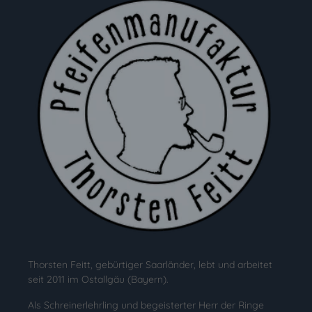
Thorsten Feitt, gebürtiger Saarländer, lebt und arbeitet
seit 2011 im Ostallgäu (Bayern).
Als Schreinerlehrling und begeisterter Herr der Ringe