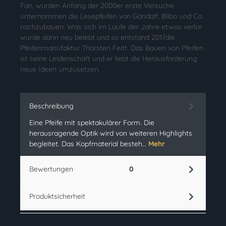
Fan, wurden Anfang der 2000er erste Versuche
unternommen die Lesepfeifen von Gandalf, Bilbo und Co.
nachzubauen. Was sich im Laufe der Jahre etwas verlor
wurde dann neu belebt und so entstand 2017die
Pfeifenmanufaktur Thorsten Feitt. Das Bauen von Pfeifen
ist seine Leidenschaft und er liebt die Herausforderung
neue Ideen umzusetzen.
Beschreibung
Eine Pfeife mit spektakulärer Form. Die
herausragende Optik wird von weiteren Highlights
begleitet. Das Kopfmaterial besteh…
Mehr
Bewertungen
0
Produktsicherheit