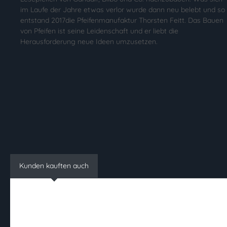
im Laufe der Jahre etwas verlor wurde dann neu belebt und so
entstand 2017die Pfeifenmanufaktur Thorsten Feitt. Das Bauen
von Pfeifen ist seine Leidenschaft und er liebt die
Herausforderung neue Ideen umzusetzen.
Kunden kauften auch