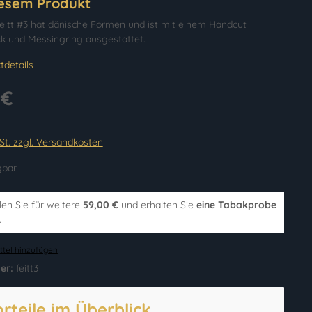
iesem Produkt
eitt #3 hat dänische Formen und ist mit einem Handcut
k und Messingring ausgestattet.
tdetails
 €
wSt. zzgl. Versandkosten
gbar
len Sie für weitere
59,00 €
und erhalten Sie
eine Tabakprobe
.
tel hinzufügen
er:
feitt3
orteile im Überblick