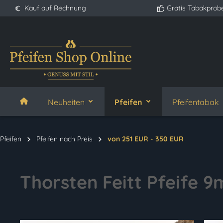
Kauf auf Rechnung
Gratis Tabakprob
springen
Zur Hauptnavigation springen
Neuheiten
Pfeifen
Pfeifentabak
Pfeifen
Pfeifen nach Preis
von 251 EUR - 350 EUR
Thorsten Feitt Pfeife 9