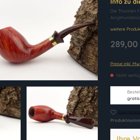
Info zu d
Die Thorsten F
Acrylmundstüc
weitere Produk
289,00
Preise inkl. M
Nicht verfü
Bestel
gratis
Zum Merkzet
Produktnumm
Ihre V