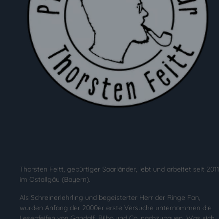
Thorsten Feitt, gebürtiger Saarländer, lebt und arbeitet seit 2011
im Ostallgäu (Bayern).
Als Schreinerlehrling und begeisterter Herr der Ringe Fan,
wurden Anfang der 2000er erste Versuche unternommen die
Lesepfeifen von Gandalf, Bilbo und Co. nachzubauen. Was sich