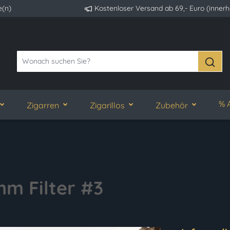
e(n)
Kostenloser Versand ab 69,- Euro (inner
% 
Zigarren
Zigarillos
Zubehör
mm Filter #3