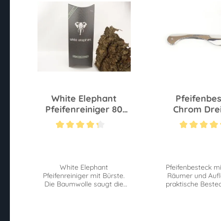
White Elephant
Pfeifenbe
Pfeifenreiniger 80
Chrom Dreit
Stück
Durchschnittliche Bewertung von 4.2 von 5 Sternen
Durchschnittliche 
White Elephant
Pfeifenbesteck mi
Pfeifenreiniger mit Bürste.
Räumer und Aufl
Die Baumwolle saugt die
praktische Bestec
Feuchtigkeit auf, während
Pfeifenrauc
die Bürsten
Verunreinigungen lösen.