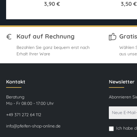
3,90 €
3,50 €
Kauf auf Rechnung
Grati
Bezahlen Sie ganz bequem erst nach
Wählen S
Erhalt Ihrer Ware
aus unse
Kontakt
Newsletter
Beratung
Abonnieren Si
Mo - Fr 08:00 - 17:00 Uhr
+49 371 272 64 112
info@pfeifen-shop-online.de
Ich habe 