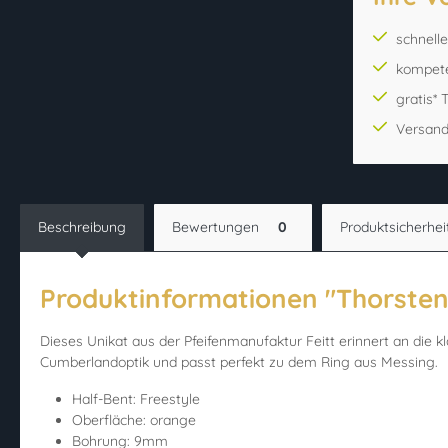
schnell
kompet
gratis*
Versand
Beschreibung
Bewertungen
0
Produktsicherhei
Produktinformationen "Thorsten 
Dieses Unikat aus der Pfeifenmanufaktur Feitt erinnert an die
Cumberlandoptik und passt perfekt zu dem Ring aus Messing.
Half-Bent: Freestyle
Oberfläche: orange
Bohrung: 9mm