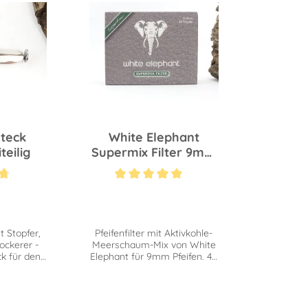
steck
White Elephant
eilig
Supermix Filter 9mm
S 40 St
Bewertung von 4.6 von 5 Sternen
Durchschnittliche Bewertung von 5 von 5 Sternen
t Stopfer,
Pfeifenfilter mit Aktivkohle-
ockerer -
Meerschaum-Mix von White
k für den
Elephant für 9mm Pfeifen. 40
her.
Stück Superflow für leichten
Zug.