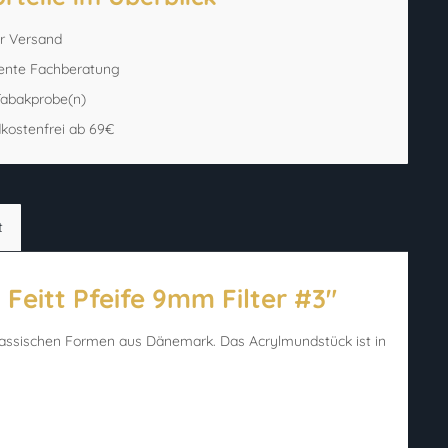
er Versand
ente Fachberatung
 Tabakprobe(n)
kostenfrei ab 69€
t
Feitt Pfeife 9mm Filter #3"
 klassischen Formen aus Dänemark. Das Acrylmundstück ist in