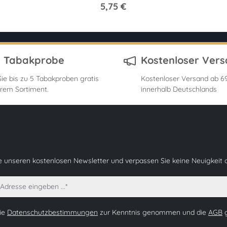
5,75 €
s Tabakprobe
Kostenloser Ver
ie bis zu 5 Tabakproben gratis
Kostenloser Versand ab 69
rem Sortiment.
innerhalb Deutschlands
e unseren kostenlosen Newsletter und verpassen Sie keine Neuigkeit 
die
Datenschutzbestimmungen
zur Kenntnis genommen und die
AGB
g