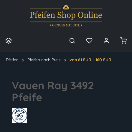
alt springen
Pfeifen
Pfeifen nach Preis
von 81 EUR - 160 EUR
Vauen Ray 3492
Pfeife