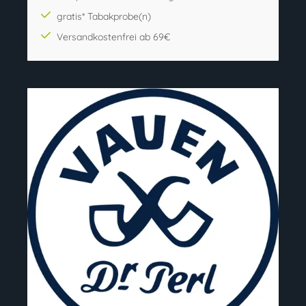
gratis* Tabakprobe(n)
Versandkostenfrei ab 69€