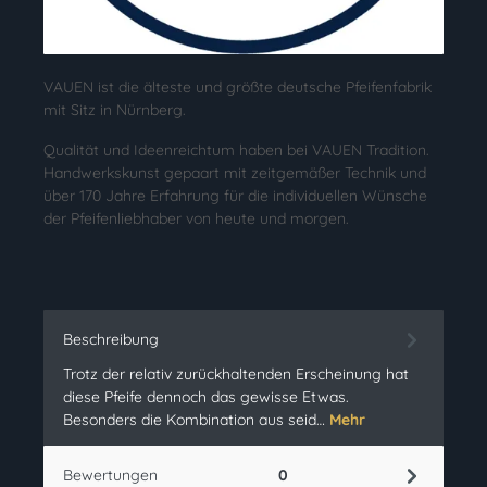
VAUEN ist die älteste und größte deutsche Pfeifenfabrik
mit Sitz in Nürnberg.
Qualität und Ideenreichtum haben bei VAUEN Tradition.
Handwerkskunst gepaart mit zeitgemäßer Technik und
über 170 Jahre Erfahrung für die individuellen Wünsche
der Pfeifenliebhaber von heute und morgen.
Beschreibung
Trotz der relativ zurückhaltenden Erscheinung hat
diese Pfeife dennoch das gewisse Etwas.
Besonders die Kombination aus seid…
Mehr
Bewertungen
0