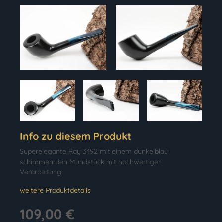
Info zu diesem Produkt
Superelegante Ray 3492 mit einem dunkelblau
schimmernden Mundstück mit hochwertiger
Verarbeitung.
weitere Produktdetails
109,00 €