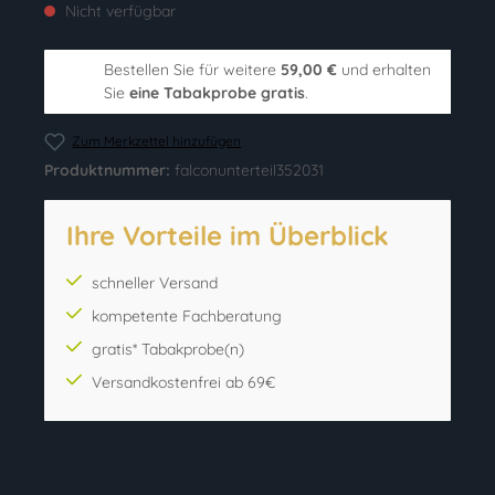
Nicht verfügbar
Bestellen Sie für weitere
59,00 €
und erhalten
Sie
eine Tabakprobe gratis
.
Zum Merkzettel hinzufügen
Produktnummer:
falconunterteil352031
Ihre Vorteile im Überblick
schneller Versand
kompetente Fachberatung
gratis* Tabakprobe(n)
Versandkostenfrei ab 69€