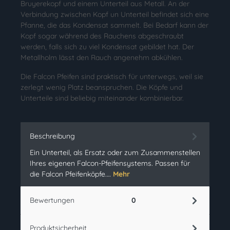
Bruyerekopf und einem Unterteil aus Metall. An der
Verbindung zwischen Kopf un Unterteil befindet sich eine
Pfanne, die das Kondensat sammelt. Bei Bedarf kann der
Kopf sogar während des Rauchens abgeschraubt
werden, falls sich zu viel Kondensat gebildet hat. Der
Metallholm lässt den Rauch angenehm abkühlen.
Die Falcon Pfeifen sind praktisch für unterwegs, weil sie
zerlegt wenig Platz beanspruchen. Die Köpfe und
Unterteile sind beliebig miteinander kombinierbar.
Beschreibung
Ein Unterteil, als Ersatz oder zum Zusammenstellen
Ihres eigenen Falcon-Pfeifensystems. Passen für
die Falcon Pfeifenköpfe.…
Mehr
Bewertungen
0
Produktsicherheit