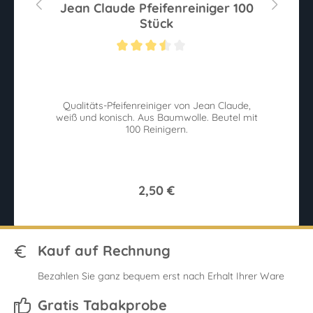
g
Jean Claude Pfeifenreiniger 100
Stück
Sternen
Durchschnittliche Bewertung von 3.5 von 5 Sternen
Du
Qualitäts-Pfeifenreiniger von Jean Claude,
E
weiß und konisch. Aus Baumwolle. Beutel mit
p
100 Reinigern.
2,50 €
Kauf auf Rechnung
Bezahlen Sie ganz bequem erst nach Erhalt Ihrer Ware
Gratis Tabakprobe